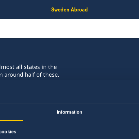
Sweden Abroad
most all states in the
n around half of these.
ts of approximately 100
ulates.
Information
:
cookies