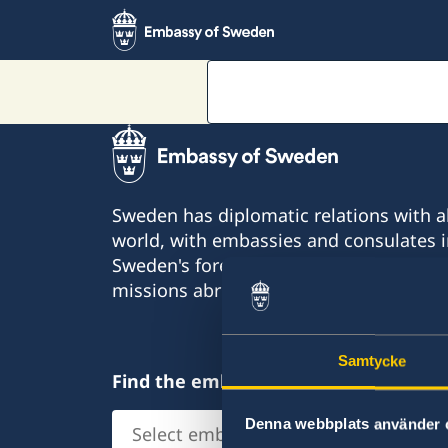
Sweden has diplomatic relations with al
world, with embassies and consulates i
Sweden's foreign representation consis
missions abroad and 350 honorary cons
Samtycke
Find the embassy you are looking for
Select
Denna webbplats använder 
embassy