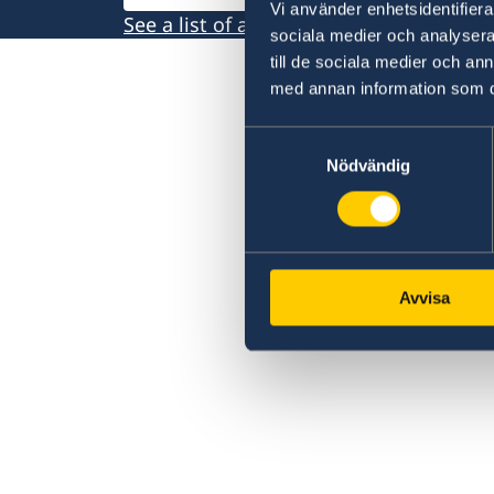
Vi använder enhetsidentifierar
See a list of all embassies here
sociala medier och analysera 
till de sociala medier och a
med annan information som du 
Samtyckesval
Nödvändig
Avvisa