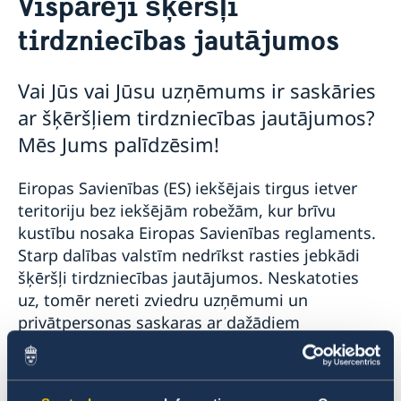
Vispārēji šķēršļi
Brauc uz Zviedriju
Pakalpojumi zviedru uzņēmumiem
tirdzniecības jautājumos
Studijas Zviedrijā
Vispārēji šķēršļi tirdzniecības jautājumos
Dzīvo Zviedrijā
Strādā Zviedrijā
Vai Jūs vai Jūsu uzņēmums ir saskāries
Informācija tūristiem
ar šķēršļiem tirdzniecības jautājumos?
Mēs Jums palīdzēsim!
Eiropas Savienības (ES) iekšējais tirgus ietver
teritoriju bez iekšējām robežām, kur brīvu
kustību nosaka Eiropas Savienības reglaments.
Starp dalības valstīm nedrīkst rasties jebkādi
šķēršļi tirdzniecības jautājumos. Neskatoties
uz, tomēr nereti zviedru uzņēmumi un
privātpersonas saskaras ar dažādiem
šķēršļiem. Ar šķēršļiem tirdzniecības
jautājumos ir domāti visa veida varas iestāžu
darbības, kas rada šķēršļus vai apgrūtina