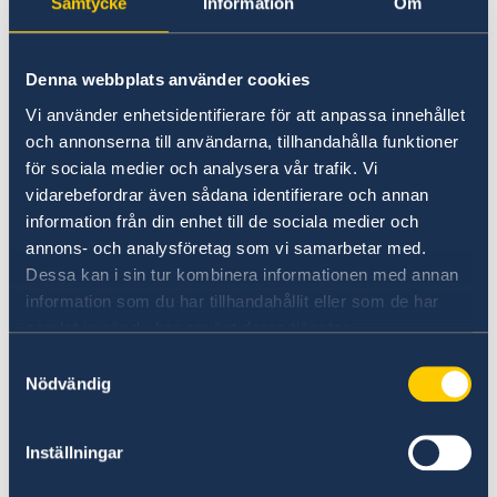
Samtycke
Information
Om
tirdzniecību ar precēm un pakalpojumiem,
piemēram, kļūdainas likumdošanas
piemērošanas dēļ, nevajadzīgu sarežģījumu un
Denna webbplats använder cookies
birokrātijas dēļ.
Vi använder enhetsidentifierare för att anpassa innehållet
Viens no ārvalstu pārvaldes būtiskākajiem
och annonserna till användarna, tillhandahålla funktioner
uzdevumiem ir sniegt padomus un atbalstu
för sociala medier och analysera vår trafik. Vi
vidarebefordrar även sådana identifierare och annan
zviedru uzņēmumiem attiecībā uz šķēršļiem
information från din enhet till de sociala medier och
tirdzniecības jautājumos.
annons- och analysföretag som vi samarbetar med.
Dessa kan i sin tur kombinera informationen med annan
Vai Jūs vai Jūsu uzņēmums ir
information som du har tillhandahållit eller som de har
saskāries ar šķēršļiem
samlat in när du har använt deras tjänster.
tirdzniecības jautājumos?
Samtyckesval
Nödvändig
Šādā gadījumā nevilcinieties un sazinieties ar
mums. Rakstiem mums uz zemāk norādīto e-
Inställningar
pasta adresi. Norādiet: