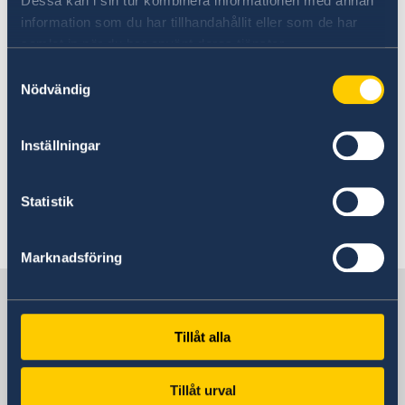
Dessa kan i sin tur kombinera informationen med annan
주소
:대구광역시 수성구 달구벌대로 528길 수성대
information som du har tillhandahållit eller som de har
학교 총장실
samlat in när du har använt deras tjänster.
Samtyckesval
Nödvändig
SWEA
스웨덴여성교육협회
(Swedish Women's Educational Association)
Inställningar
이메일
:
seoul@swea.org
홈페이지
:
http://seoul.swea.org
Statistik
Marknadsföring
한국 속의 스웨덴
Tillåt alla
주한스웨덴대사관
Tillåt urval
방문 주소