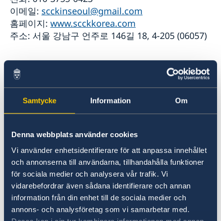
이메일:
scckinseoul@gmail.com
홈페이지:
www.scckkorea.com
주소: 서울 강남구 언주로 146길 18, 4-205 (06057)
한서문화예술협회
(Korean-Sweden Arts and Culture Society)
Samtycke
Information
Om
전화
:
(02) 776-0015
팩스
:
(02) 776-2521
Denna webbplats använder cookies
주소
:
서울시 중구 퇴계로 131, 807호 (신일빌딩)
Vi använder enhetsidentifierare för att anpassa innehållet
och annonserna till användarna, tillhandahålla funktioner
för sociala medier och analysera vår trafik. Vi
(
재대구
)
한국
스웨덴
친선협회
vidarebefordrar även sådana identifierare och annan
(Korea Sweden Friendship Association in
information från din enhet till de sociala medier och
Daegu)
annons- och analysföretag som vi samarbetar med.
전화
: (053) 749-7003