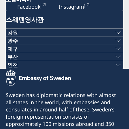
Facebook
Instagram
스웨덴영사관
강원
전화
광주
전화
대구
+82-2-22227120
전화
부산
+82-062-520-2113
전화
인천
이메일
+82-53-5803688
전화
이메일
+82-51-7096203
consulateofsweden.hongcheon@gmail.com
이메일
+82-2-7760015
consulateofsweden.gwangju@gmail.com
이메일
팩스
consulateofsweden.daegu@gmail.com
Sweden has diplomatic relations with almost
이메일
광주광역시 북구 동문대로 50
all states in the world, with embassies and
consulateofsweden.busan@gmail.com
+82-2-22227109
(우편번호: 61200)
대구광역시 달성군 다사읍 세천로3길 111
consulates in around half of these. Sweden's
consulateofsweden.incheon@gmail.com
삼보모터스주식회사
팩스
foreign representation consists of
강원도 홍천군 서면 팔봉리 1290-14 (한치골길 262)
명예영사
(우 42921)
approximately 100 missions abroad and 350
(주)대명TP&E
팩스
+82-51-6227224