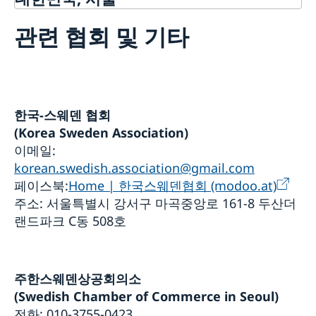
소식 및 행사
관련 협회 및 기타
새소식
연락처
스웨덴 미디어
관련 협회 및 기타
대사관 안내
대사관 직원
한국-스웨덴 협회
칼-울르프 안데르손 주한스웨덴대사
과학혁신사무소 OSI
(Korea Sweden Association)
이메일:
스웨덴 기업 지원 안내
korean.swedish.association@gmail.com
스웨덴 기업을 위한 자원
페이스북:
Home | 한국스웨덴협회 (modoo.at)
팀 스웨덴
주소: 서울특별시 강서구 마곡중앙로 161-8 두산더
지원 방법
주한 스웨덴 기업
랜드파크 C동 508호
무역 장벽 신고
주한스웨덴상공회의소
(Swedish Chamber of Commerce in Seoul)
전화: 010-3755-0423