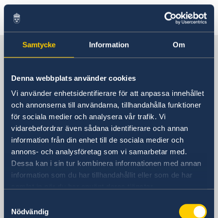
소식 및 행사
새소식
새소식
스웨덴 미디어
연락처
Samtycke
Information
Om
한국 속의 스웨덴
관련 협회 및 기타
대사관 안내
대사관 직원
Denna webbplats använder cookies
주한스웨덴대사관
칼-울르프 안데르손 주한스웨덴대사
과학혁신사무소 OSI
Vi använder enhetsidentifierare för att anpassa innehållet
방문 주소
스웨덴 기업 지원 안내
och annonserna till användarna, tillhandahålla funktioner
서울 중구 소월로 10
för sociala medier och analysera vår trafik. Vi
스웨덴 기업을 위한 자원
단암빌딩 8층
vidarebefordrar även sådana identifierare och annan
팀 스웨덴
04527
지원 방법
information från din enhet till de sociala medier och
주한 스웨덴 기업
annons- och analysföretag som vi samarbetar med.
우편주소
무역 장벽 신고
Dessa kan i sin tur kombinera informationen med annan
서울 중앙우체국
information som du har tillhandahållit eller som de har
사서함 제 3577 호
samlat in när du har använt deras tjänster.
04535
전화
Samtyckesval
Nödvändig
+82 2 3703-3700