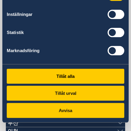
이메일
주한스웨덴대사관 대표메일(일반 문의)
Inställningar
ambassaden.seoul@gov.se
주한스웨덴대사관 영사과/비자 메일(영사 문
Statistik
의)
migration-konsulart.seoul@gov.se
주한무역투자대표부 대표 메일(통상 문의)
Marknadsföring
Ask.Korea@business-sweden.se
소셜미디어
Facebook
Instagram
Tillåt alla
스웨덴영사관
Tillåt urval
강원
전화
광주
Avvisa
전화
대구
+82-2-22227120
전화
부산
+82-062-520-2113