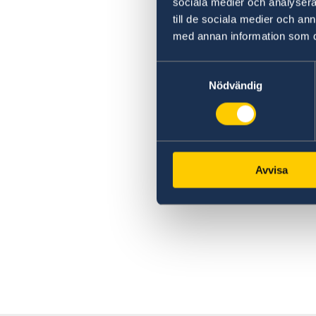
sociala medier och analysera 
till de sociala medier och a
med annan information som du 
Samtyckesval
Nödvändig
Avvisa