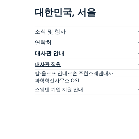
대한민국, 서울
소식 및 행사
새소식
연락처
스웨덴 미디어
관련 협회 및 기타
대사관 안내
대사관 직원
칼-울르프 안데르손 주한스웨덴대사
과학혁신사무소 OSI
스웨덴 기업 지원 안내
스웨덴 기업을 위한 자원
팀 스웨덴
지원 방법
주한 스웨덴 기업
무역 장벽 신고