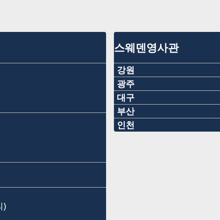
스웨덴영사관
강원
전화
광주
전화
대구
+82-2-22227120
전화
부산
+82-062-520-2113
전화
인천
이메일
+82-53-5803688
전화
이메일
+82-51-7096203
consulateofsweden.hon
이메일
+82-2-7760015
consulateofsweden.gwa
이메일
팩스
consulateofsweden.dae
이메일
광주광역시 북구 동문대로 
consulateofsweden.bus
+82-2-22227109
(우편번호: 61200)
대구광역시 달성군 다사읍 세
consulateofsweden.inc
)
삼보모터스주식회사
팩스
강원도 홍천군 서면 팔봉리 12
명예영사