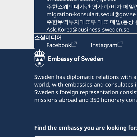
주한스웨덴대사관 영사과/비자 메일(
migration-konsulart.seoul@gov.se
주한무역투자대표부 대표 메일(통상 
Ask.Korea@business-sweden.se
소셜미디어
Facebook
Instagram
Sweden has diplomatic relations with al
world, with embassies and consulates i
Sweden's foreign representation consis
missions abroad and 350 honorary cons
Find the embassy you are looking for