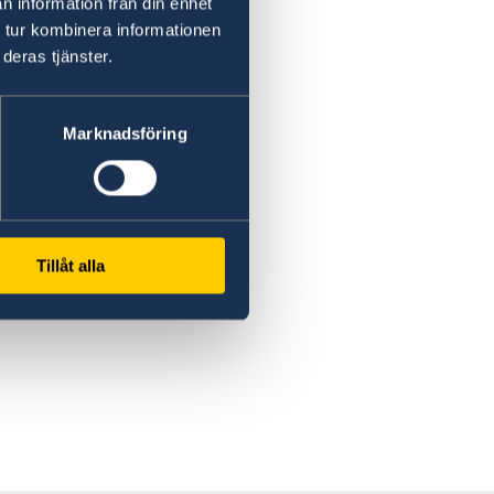
n information från din enhet
 tur kombinera informationen
deras tjänster.
Marknadsföring
Tillåt alla