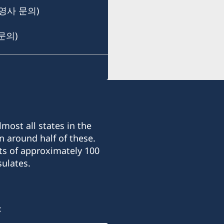
(우 42921)
(우 25102)
팩스
영사 문의)
+82-51-6227224
이형석
명예영사
+82-2-7762523
명예영사
문의)
부산 해운대구 해운대로 27
이유경
(우 48061)
인천 부평구 광장로 4번길 
서경선
(우 21404)
명예영사
명예영사
유창종
이상균
most all states in the
n around half of these.
ts of approximately 100
ulates.
: