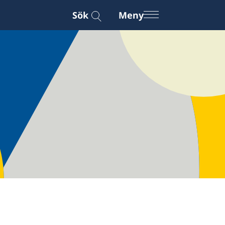
Sök
Meny