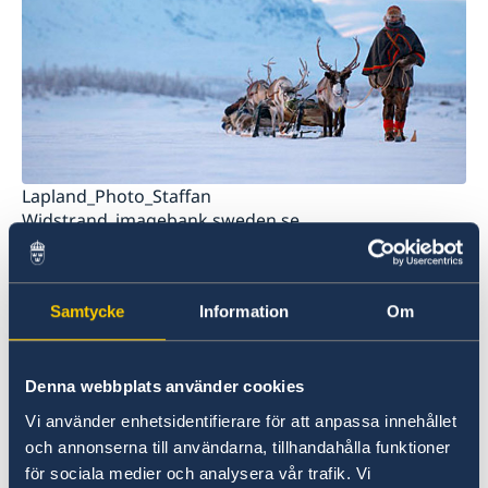
스웨덴에 대한 각종 링크 모음
Lapland_Photo_Staffan
Widstrand_imagebank.sweden.se
스웨덴의 수도 스톡홀름은 ‘물 위의 아름다움’ 이란
수식어가 말해주듯, 그 아름다운 정취로 유명하다.
Samtycke
Information
Om
또한 패션과, 디자인, 유행을 앞서가는 도시이다.
미국잡지 뉴스위크에서는 스톡홀름을 다음과 같이
표현했다.
Denna webbplats använder cookies
Vi använder enhetsidentifierare för att anpassa innehållet
스웨덴은 6월 말 개최되는 하지제와 같은 다채로운
och annonserna till användarna, tillhandahålla funktioner
전통문화 축제와 세련된 예술 행사 등을 경험할 수
för sociala medier och analysera vår trafik. Vi