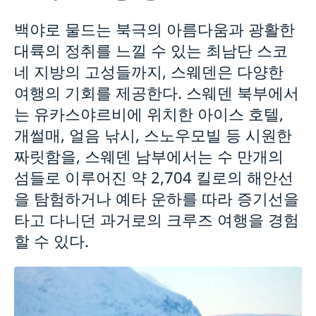
주한스웨덴기업
스웨덴 방문
비즈니스 반부패 정책 포털
백야로 물드는 북극의 아름다움과 광활한
스웨덴 간략 정보
대륙의 정취를 느낄 수 있는 최남단 스코
스웨덴 관광 정보
네 지방의 고성들까지, 스웨덴은 다양한
비자 발급
여행의 기회를 제공한다. 스웨덴 북부에서
스웨덴 여행 시 반입가능/불가능 물품
방문자거주허가-장기방문
는 유카스야르비에 위치한 아이스 호텔,
비자 관련 개인 정보 처리 방침
스웨덴의 가족이나 친지와 함께 거주하기
개썰매, 얼음 낚시, 스노우모빌 등 시원한
신청관련 기본사항
스웨덴 취업
짜릿함을, 스웨덴 남부에서는 수 만개의
신청관련 기본사항
스웨덴 유학
섬들로 이루어진 약 2,704 킬로의 해안선
스웨덴 워킹홀리데이 거주허가 신청
studyinsweden.kr
스웨덴에 대한 여러 가지 정보와 링크 모음
을 탐험하거나 예타 운하를 따라 증기선을
스웨덴 유학생 거주허가 신청
국가 공식 홈페이지 SWEDEN.SE
여권진위여부확인/거주허가증신청/결정문수령
타고 다니던 과거로의 크루즈 여행을 경험
스웨덴 교육 관련 링크
스웨덴 이미지 자료
Processing of personal data
할 수 있다.
스웨덴 문화
스웨덴 입양
스웨덴 음악
스웨덴 과학과 혁신
스웨덴 음식