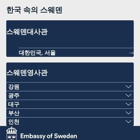
한국 속의 스웨덴
스웨덴대사관
대한민국, 서울
스웨덴영사관
강원
전화
광주
전화
대구
+82-2-22227120
전화
부산
+82-062-520-2113
전화
인천
이메일
+82-53-5803688
전화
이메일
+82-51-7096203
consulateofsweden.hongcheon@gmail.com