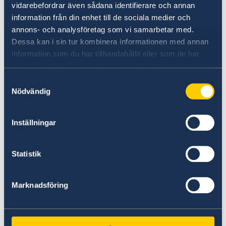
있는 곳이기도 하다. 스웨덴의 여러 도시들은 오페
vidarebefordrar även sådana identifierare och annan
라 극단을 보유하고 있으며, 스톡홀름 교외 드로트
information från din enhet till de sociala medier och
닝홀름 궁정극장과 콘피덴센극장에서는 18세기 오
annons- och analysföretag som vi samarbetar med.
페라를 경험할 수도 있다. 스웨덴의 주요 도시에는
Dessa kan i sin tur kombinera informationen med annan
주목할만한 예술 박물관이 많이 있는데 스톡홀름
information som du har tillhandahållit eller som de har
현대미술관은 전세계에서 접할수 있는 미국 팝아트
samlat in när du har använt deras tjänster.
를 가장 많이 소장한 미술관중 중 하나이다.
Samtyckesval
Nödvändig
스웨덴에서는 산과 바다에서 직접 채취한 신선한
재료로 만든 음식을 선보이는 개성있는 레스토랑을
Inställningar
경험할 수 있다. 스모고스보드나 연어를 설탕, 소금,
딜에 절여 만드는 그라블락스, 그리고 미트볼 등이
Statistik
스웨덴 음식으로 널리 알려져 있지만, 스웨덴은 이
밖에도 무척이나 다양한 음식들이 존재한다. 지난
수십 년 동안 스웨덴 셰프들은 놀랄만한 세계적인
Marknadsföring
성공을 거두었다. 스웨덴 국가대표팀은2000년 10
월 세계요리올림픽에서 우승한 바 있다. 이들의 요
리는 스웨덴 전역의 여러 레스토랑에서 맛볼 수 있