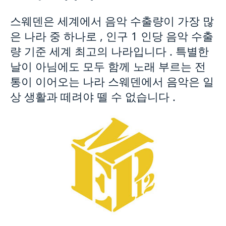
주한스웨덴기업
스웨덴 방문
비즈니스 반부패 정책 포털
스웨덴은 세계에서 음악 수출량이 가장 많
스웨덴 간략 정보
스웨덴의 가족이나 친지와 함께 거주하기
은 나라 중 하나로 , 인구 1 인당 음악 수출
스웨덴 관광 정보
신청관련 기본사항
량 기준 세계 최고의 나라입니다 . 특별한
스웨덴 취업
비자 발급
날이 아님에도 모두 함께 노래 부르는 전
신청관련 기본사항
스웨덴 유학
스웨덴 여행 시 반입가능/불가능 물품
방문자거주허가-장기방문
스웨덴 워킹홀리데이 거주허가 신청
통이 이어오는 나라 스웨덴에서 음악은 일
비자 관련 개인 정보 처리 방침
studyinsweden.kr
스웨덴에 대한 여러 가지 정보와 링크 모음
상 생활과 떼려야 뗄 수 없습니다 .
스웨덴 유학생 거주허가 신청
국가 공식 홈페이지 SWEDEN.SE
스웨덴 교육 관련 링크
스웨덴 이미지 자료
스웨덴 문화
스웨덴 입양
스웨덴 음악
스웨덴 과학과 혁신
스웨덴 음식
스웨덴에 대한 각종 링크 모음
여권진위여부확인/거주허가증신청/결정문수령
Processing of personal data