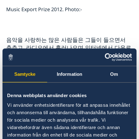
Music Export Prize 2012. Photo:-
음악을 사랑하는 많은 사람들은 그들이 들으면서
춤추고, 라디오에서 흘러나오며 인터넷에서 다운로
드 받고 있는 그 노래가 스웨덴 음악이란 사실을 알
지 못합니다. 심지어 급속도로 성장하고 급변하는
스웨덴 음악 시장의 상황으로 스웨덴 사람들 조차
Samtycke
Information
Om
자신이 듣고 있는 음악이 스웨덴 음악이라는 사실
을 알기 쉽지 않습니다.
Denna webbplats använder cookies
유명한 해외 블로거들 중에는 오직 스웨덴 음악에
Vi använder enhetsidentifierare för att anpassa innehållet
대해서만 글을 게재하는 것을 직업으로 삼고 있는
och annonserna till användarna, tillhandahålla funktioner
블로거도 있으며, 유명 스타들은 스웨덴 출신의 프
för sociala medier och analysera vår trafik. Vi
로듀서, 작곡가, 뮤직비디오 감독들과 호흡을 맞추
vidarebefordrar även sådana identifierare och annan
며 전 세계적인 인기를 누리고 있습니다.
information från din enhet till de sociala medier och