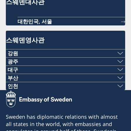
스웨덴대사관
대한민국, 서울
스웨덴영사관
강원
전화
광주
전화
대구
+82-2-22227120
전화
부산
+82-062-520-2113
전화
인천
이메일
+82-53-5803688
전화
이메일
+82-51-7096203
consulateofsweden.hongcheon@gmail.com
이메일
+82-2-7760015
consulateofsweden.gwangju@gmail.com
이메일
팩스
consulateofsweden.daegu@gmail.com
Sweden has diplomatic relations with almost
이메일
광주광역시 북구 동문대로 50
all states in the world, with embassies and
consulateofsweden.busan@gmail.com
+82-2-22227109
(우편번호: 61200)
대구광역시 달성군 다사읍 세천로3길 111