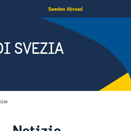
Sweden Abroad
I SVEZIA
izie
Notizie