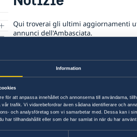
Qui troverai gli ultimi aggiornamenti u
annunci dell'Ambasciata.
alia
Information
Consolati
cookies
e för att anpassa innehållet och annonserna till användarna, tillh
Anacapri
vår trafik. Vi vidarebefordrar även sådana identifierare och anna
Telefono:
Bari
nnons- och analysföretag som vi samarbetar med. Dessa kan i sin
Telefono:
Bologna
har tillhandahållit eller som de har samlat in när du har använt 
+39 081 837 14 01
Telefon:
Cagliari
+39 345 3801306
Telefono
Firenze
Email: