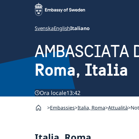
Svenska
English
Italiano
AMBASCIATA D
Roma, Italia
Ora locale
13:42
Embassies
Italia, Roma
Attualità
Not
Italia, Roma