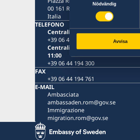
Piazza Rio de Janeiro, 3
Nödvändig
00 161 Roma (RM)
Italia
TELEFONO
Centralino: lunedì al venerdì 09.0
+39 06 44 194 100
Avvisa
Centralino per pratiche d’immigra
11:00
+39 06 44 194 300
FAX
+39 06 44 194 761
E-MAIL
Ambasciata
ambassaden.rom@gov.se
Immigrazione
migration.rom@gov.se