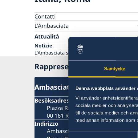
Contatti
L'Ambasciata
Il personale
Attualità
Notizie
L'Ambasciata sui social media
Rappresentanze svedesi in It
Samtycke
Ambasciata
Denna webbplats använder 
Vi använder enhetsidentifierar
Besöksadress
sociala medier och analysera 
Piazza Rio de Janeiro, 3
till de sociala medier och a
00 161 Roma
med annan information som du 
Indirizzo
Ambasciata di Svezia
Samtyckesval