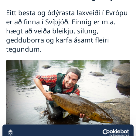
Tvöfalt ríkisfang
Vinna og búseta í Svíþjóð
Viðskipti og verslun
Eitt besta og ódýrasta laxveiði í Evrópu
Um Svíþjóð
Nám í Svíþjóð
er að finna í Svíþjóð. Einnig er m.a.
Sænskunám á netinu
hægt að veiða bleikju, silung,
gedduborra og karfa ásamt fleiri
tegundum.