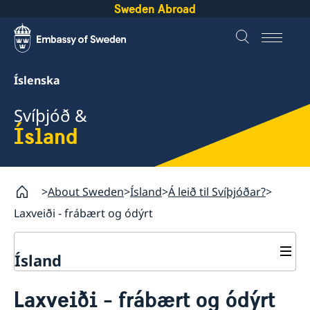
Sweden Abroad
Íslenska
Svíþjóð &
Ísland
About Sweden
Ísland
Á leið til Svíþjóðar?
Laxveiði - frábært og ódýrt
Ísland
Á leið til Svíþjóðar?
Laxveiði - frábært og ódýrt
Viðskipti við Svíþjóð
Þjónusta við Svía