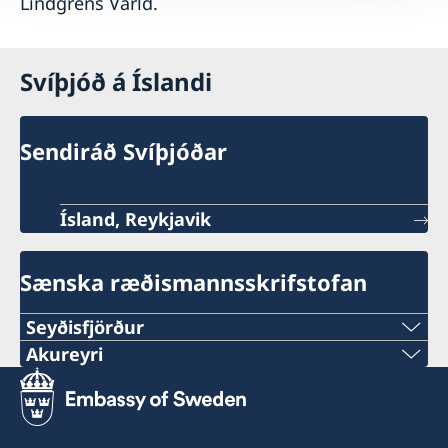
Lindgrens Värld.
Svíþjóð á Íslandi
Sendiráð Svíþjóðar
Ísland, Reykjavik
Sænska ræðismannsskrifstofan
Seyðisfjörður
Akureyri
Fossgata 4
710 Seyðisfjörður
Munkaþverárstræti 3,
600 Akureyri
Konsúll