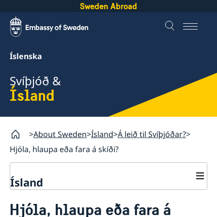
Sweden Abroad
Íslenska
Svíþjóð &
Ísland
About Sweden
Ísland
Á leið til Svíþjóðar?
Hjóla, hlaupa eða fara á skíði?
Ísland
Á leið til Svíþjóðar?
Hjóla, hlaupa eða fara á
Viðskipti við Svíþjóð
Þjónusta við Svía