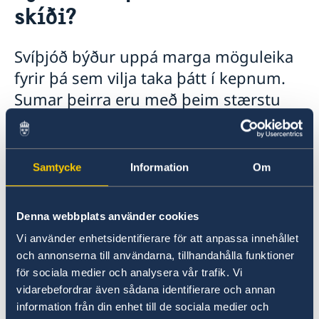
skíði?
Tvöfalt ríkisfang
Vinna og búseta í Svíþjóð
Viðskipti og verslun
Um Svíþjóð
Nám í Svíþjóð
Svíþjóð býður uppá marga möguleika
Sænskunám á netinu
fyrir þá sem vilja taka þátt í kepnum.
Sumar þeirra eru með þeim stærstu
eða erfiðustu í sínum flokki!
Samtycke
Information
Om
Denna webbplats använder cookies
Vi använder enhetsidentifierare för att anpassa innehållet
och annonserna till användarna, tillhandahålla funktioner
för sociala medier och analysera vår trafik. Vi
vidarebefordrar även sådana identifierare och annan
information från din enhet till de sociala medier och