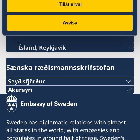
Svíþjóð á Íslandi
Tillåt urval
Avvisa
Sendiráð Svíþjóðar
Ísland, Reykjavik
Sænska ræðismannsskrifstofan
Seyðisfjörður
Akureyri
Fossgata 4
710 Seyðisfjörður
Munkaþverárstræti 3,
600 Akureyri
Konsúll
Sweden has diplomatic relations with almost
Konsúll
all states in the world, with embassies and
Hanna Christel Sigurkarlsdóttir
consulates in around half of these. Sweden's
Eva Halapi