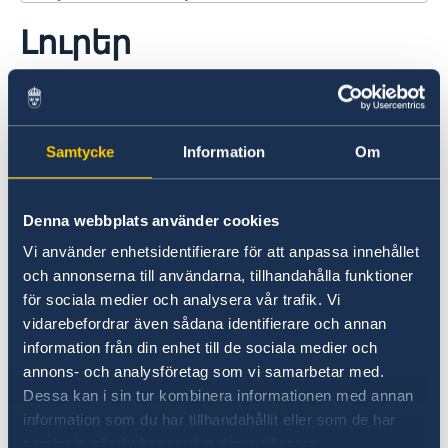
Կապ
Լուրեր
Մեր մասին
Դեսպան
Ընթացիկ տեղեկատվություն
15 ապր 2025
Լուրեր
Զատիկի տոներին
Samtycke
Information
Om
դեսպանությունը փակ կլինի
Denna webbplats använder cookies
02 ապր 2025
Vi använder enhetsidentifierare för att anpassa innehållet
Շվեդիա մուտքի վիզա
och annonserna till användarna, tillhandahålla funktioner
för sociala medier och analysera vår trafik. Vi
vidarebefordrar även sådana identifierare och annan
23 դեկ 2024
information från din enhet till de sociala medier och
annons- och analysföretag som vi samarbetar med.
Դեսպանությունը
Dessa kan i sin tur kombinera informationen med annan
ժամանակավորապես փակ կլինի
information som du har tillhandahållit eller som de har
samlat in när du har använt deras tjänster.