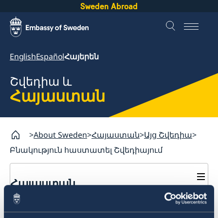
Sweden Abroad
English
Español
Հայերեն
Շվեդիա և
Հայաստան
About Sweden
Հայաստան
Այց Շվեդիա
Բնակություն հաստատել Շվեդիայում
Հայաստան
Այց Շվեդիա
Բնակություն
Այց Շվեդիա