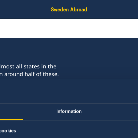
Sweden Abroad
most all states in the
n around half of these.
ts of approximately 100
ulates.
Information
:
cookies