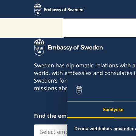
Sweden has diplomatic relations with al
world, with embassies and consulates i
Sweden's foreign representation consis
missions abroad and 350 honorary cons
Samtycke
Find the embassy you are looking for
Select
Denna webbplats använder 
embassy