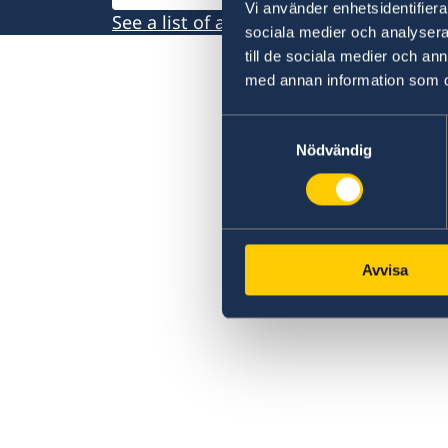
Vi använder enhetsidentifierar
See a list of all embassies here
sociala medier och analysera 
till de sociala medier och a
med annan information som du 
Samtyckesval
Nödvändig
Avvisa