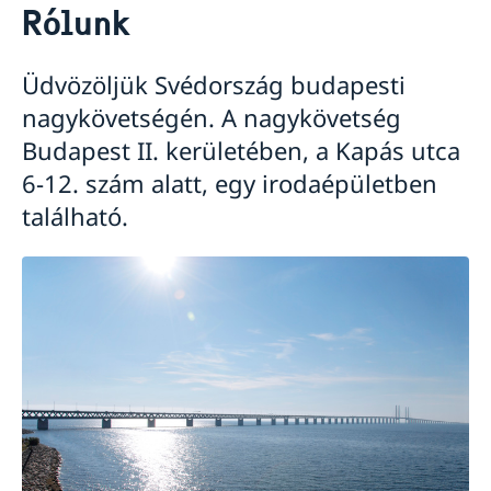
Rólunk
Rólunk
Raoul Wallenberg
Újdonságok
Üdvözöljük Svédország budapesti
nagykövetségén. A nagykövetség
Budapest II. kerületében, a Kapás utca
6-12. szám alatt, egy irodaépületben
található.