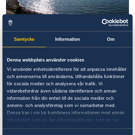
The Öresund Bridge. Credits: Silvia
Man/imagebank.sweden.se
Samtycke
Information
Om
A nagykövetség legfőbb feladata, hogy
képviselje Svédországot és kormányát
Magyarországon és Szlovéniában, valamint,
Denna webbplats använder cookies
hogy előmozdítsa a svéd érdekeket.
Vi använder enhetsidentifierare för att anpassa innehållet
och annonserna till användarna, tillhandahålla funktioner
Ennek érdekében folyamatos, szoros
för sociala medier och analysera vår trafik. Vi
párbeszédet tartunk fenn a magyar és a szlovén
vidarebefordrar även sådana identifierare och annan
kormány képviselőivel, valamint a két ország
information från din enhet till de sociala medier och
társadalmi életének szereplőivel: többek között
annons- och analysföretag som vi samarbetar med.
vállalatokkal, a kulturális- és médiaszektor
Dessa kan i sin tur kombinera informationen med annan
szereplőivel, továbbá számos civilszervezettel. E
information som du har tillhandahållit eller som de har
párbeszéd a bilaterális jelentőségű kérdések
samlat in när du har använt deras tjänster.
mellett regionális, európai uniós és globális