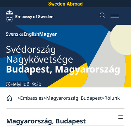
Sweden Abroad
Svenska
English
Magyar
Svédország
Nagykövetsége
Budapest, Magyarország
Helyi idő
19:30
Embassies
Magyarország, Budapest
Rólunk
Magyarország, Budapest
Kapcsolat