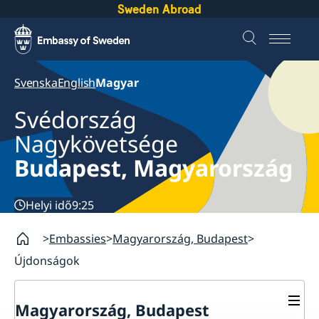
Sweden Abroad
Svenska
English
Magyar
Svédország
Nagykövetsége
Budapest, Magyarország
Helyi idő
9:25
Embassies
Magyarország, Budapest
Újdonságok
Magyarország, Budapest