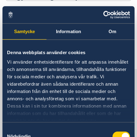
Kapcsolat
Újdonságok
Rólunk
Raoul Wallenberg
Újdonságok
Itt tesszük közzé a nagykövetség
Samtycke
Information
Om
tevékenységéhez kapcsolódó híreket,
valamint tájékoztatást adunk például a
Denna webbplats använder cookies
rendkívüli nyitvatartási időkről is.
Vi använder enhetsidentifierare för att anpassa innehållet
och annonserna till användarna, tillhandahålla funktioner
för sociala medier och analysera vår trafik. Vi
Svédország Magyarországon
vidarebefordrar även sådana identifierare och annan
information från din enhet till de sociala medier och
SVÉDORSZÁG NAGYKÖVETSÉGE
annons- och analysföretag som vi samarbetar med.
Dessa kan i sin tur kombinera informationen med annan
Cím
information som du har tillhandahållit eller som de har
Svédország Nagykövetsége
samlat in när du har använt deras tjänster.
Vizíváros Office Center
Samtyckesval
B épület, 4 emelet
Nödvändig