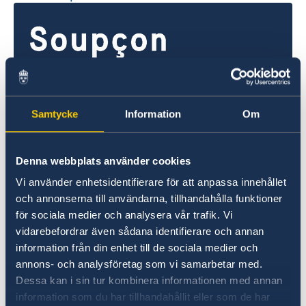
Samtycke
Information
Om
Soupçon d’irrégularités
Denna webbplats använder cookies
Si vous avez des plaintes ou soupçonnez des
Vi använder enhetsidentifierare för att anpassa innehållet
crimes ou des irrégularités liés aux activités du
och annonserna till användarna, tillhandahålla funktioner
ministère des Affaires étrangères, vous pouvez
för sociala medier och analysera vår trafik. Vi
le signaler au ministère.
vidarebefordrar även sådana identifierare och annan
information från din enhet till de sociala medier och
Signalez une plainte contre le ministère
annons- och analysföretag som vi samarbetar med.
des Affaires étrangères (en anglais)
Dessa kan i sin tur kombinera informationen med annan
information som du har tillhandahållit eller som de har
Signalez un soupçon de crime ou d’autres