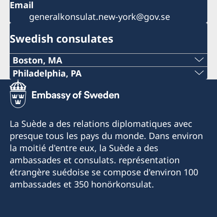
Email
generalkonsulat.new-york@gov.se
Swedish consulates
Boston, MA
Phone:
Philadelphia, PA
Telephone:
+1 617 451 3456
+1 (267) 802-1210
E-mail:
La Suède a des relations diplomatiques avec
E-mail:
presque tous les pays du monde. Dans environ
boston@consulateofsweden.org
la moitié d'entre eux, la Suède a des
philadelphia@consulateofsweden.org
Fax:
ambassades et consulats. représentation
Consulate of Sweden in Philadelphia
étrangère suédoise se compose d'environ 100
+1 617 422 1428
c/o World Affairs Council of Philadelphia
ambassades et 350 honörkonsulat.
One Penn Center
295 Devonshire Street, 2nd floor
1617 John F Kennedy Blvd., Suite 1660
Boston, MA 02110