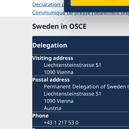
Déclaration de politique étrangère [se
Communiqué de presse [seulement disp
Sweden in OSCE
Delegation
Visiting address
Liechtensteinstrasse 51
1090 Vienna
Postal address
Permanent Delegation of Sweden 
Liechtensteinstrasse 51
1090 Vienna
Austria
Phone
+43 1 217 53 0