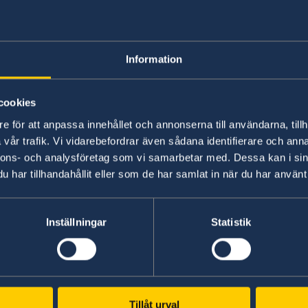
Information
cookies
e för att anpassa innehållet och annonserna till användarna, tillh
vår trafik. Vi vidarebefordrar även sådana identifierare och anna
nnons- och analysföretag som vi samarbetar med. Dessa kan i sin
har tillhandahållit eller som de har samlat in när du har använt 
Photo: Anders Löwdin/Riksdagen
Inställningar
Statistik
tion de politique étrangère de l'année 20
Tillåt urval