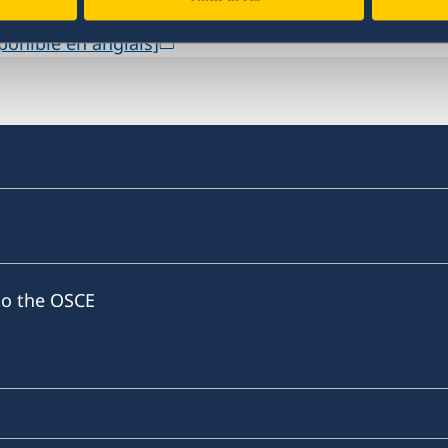
ulement disponible en anglais]
onible en anglais]
to the OSCE