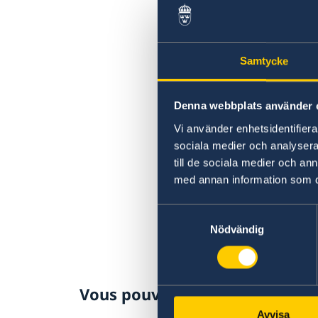
Samtycke
Denna webbplats använder 
Vi använder enhetsidentifierar
sociala medier och analysera 
till de sociala medier och a
med annan information som du 
Samtyckesval
Nödvändig
Vous pouvez lire ici la déclara
Avvisa