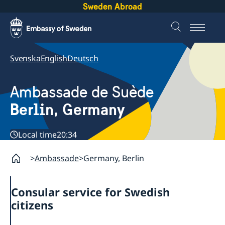
Sweden Abroad
Svenska
English
Deutsch
Ambassade de Suède
Berlin, Germany
Local time
20:34
Ambassade
Germany, Berlin
Consular service for Swedish
citizens