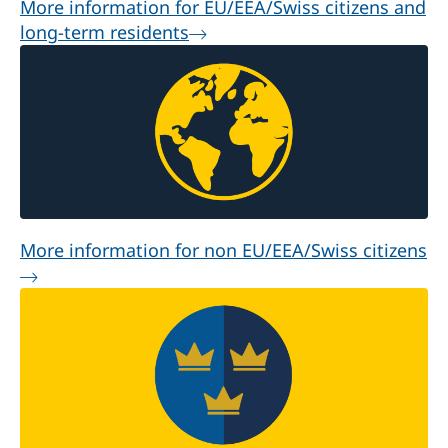
More information for EU/EEA/Swiss citizens and
long-term residents
More information for non EU/EEA/Swiss citizens