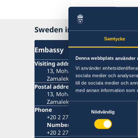
Sweden in Egypt
Samtycke
Embassy
Denna webbplats använder 
Visiting address
Vi använder enhetsidentifierar
13, Mohamed Mazhar St.
sociala medier och analysera 
Zamalek, Cairo
till de sociala medier och a
Postal address
med annan information som du 
13, Mohamed Mazhar St.
Zamalek, Cairo
Samtyckesval
Phone
Nödvändig
+20 2 2728 9200
Number for visa and migration
+20 2 2728 9270