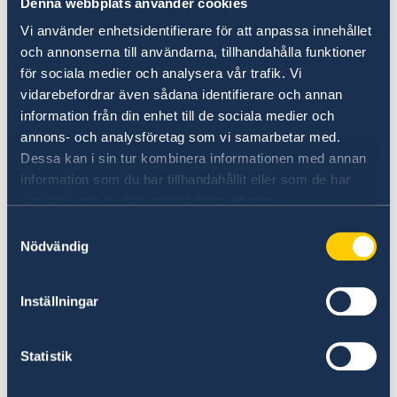
Denna webbplats använder cookies
Vi använder enhetsidentifierare för att anpassa innehållet
och annonserna till användarna, tillhandahålla funktioner
för sociala medier och analysera vår trafik. Vi
vidarebefordrar även sådana identifierare och annan
information från din enhet till de sociala medier och
annons- och analysföretag som vi samarbetar med.
Faire des affaires avec la Suède
Dessa kan i sin tur kombinera informationen med annan
information som du har tillhandahållit eller som de har
Vous trouverez ici tout ce que devez savoir pour
samlat in när du har använt deras tjänster.
faire des affaires avec la Suède.
Samtyckesval
Nödvändig
En savoir plus
Inställningar
Statistik