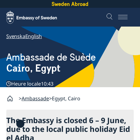
Sweden Abroad
Svenska
English
Ambassade de Suède
Cairo, Egypt
Heure locale
10:43
Ambassade
Egypt, Cairo
The Embassy is closed 6 – 9 June,
due to the local public holiday Eid
el Adha