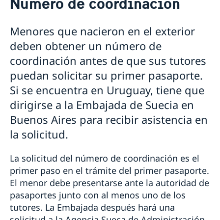
Número de coordinación
Pasaportes en Uruguay
Pasaporte provisorio
Menores que nacieron en el exterior
Número de coordinación
deben obtener un número de
Pérdida de pasaporte
Entrega de pasaporte o cédula de identidad nacional
coordinación antes de que sus tutores
Ciudadanía sueca en Uruguay
puedan solicitar su primer pasaporte.
Registro de menores que nacieron en el
Jubilación sueca en Uruguay
Si se encuentra en Uruguay, tiene que
extranjero
Fe de vida en Uruguay
Registro de defunción en Uruguay
dirigirse a la Embajada de Suecia en
Perder o conservar la ciudadanía sueca
Ciudadanía de menores con padre sueco que
Legalizaciones en Uruguay
Doble ciudadanía
nacieron en el exterior antes del 1 de abril 2015
Buenos Aires para recibir asistencia en
Aranceles en Uruguay
la solicitud.
La solicitud del número de coordinación es el
primer paso en el trámite del primer pasaporte.
El menor debe presentarse ante la autoridad de
pasaportes junto con al menos uno de los
tutores. La Embajada después hará una
solicitud a la Agencia Sueca de Administración