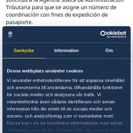
Tributaria para que se asigne un número de
coordinación con fines de expedición de
pasaporte.
Una vez que Agencia Sueca de Administración
Tributaria haya emitido la resolución con el
Samtycke
Information
Om
número de coordinación, podrá reservar un
turno en la Embajada para la solicitud de
pasaporte. Durante esa visita se tomará la
Denna webbplats använder cookies
fotografía del menor y se abonará el arancel
Vi använder enhetsidentifierare för att anpassa innehållet
correspondiente a la solicitud de pasaporte.
och annonserna till användarna, tillhandahålla funktioner
för sociala medier och analysera vår trafik. Vi
Información sobre números de coordinación en
vidarebefordrar även sådana identifierare och annan
la Embajada
information från din enhet till de sociala medier och
annons- och analysföretag som vi samarbetar med.
Dessa kan i sin tur kombinera informationen med annan
Preguntas frecuentes sobre el
information som du har tillhandahållit eller som de har