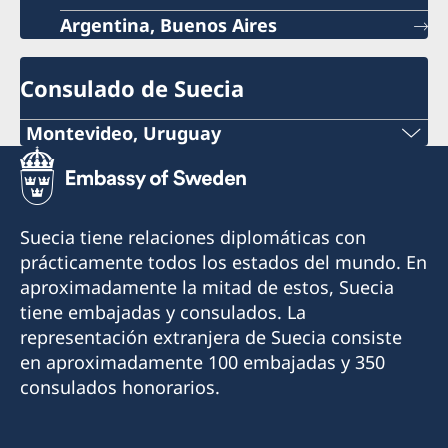
No es obligatorio acudir a la autoridad de
Tributaria
Argentina, Buenos Aires
pasaportes más cercana.
Una autoridad de pasaportes también puede
Colegio de Traductores Públicos de la Provincia
solicitar la renovación del número de
de Córdoba
coordinación cuando solicita un nuevo
Consulado de Suecia
pasaporte.
Colegio de Traductores Públicos del Uruguay
Montevideo, Uruguay
Traductores matriculados en Paraguay
Teléfono:
+598 2914 7477
Suecia tiene relaciones diplomáticas con
Correo electrónico:
prácticamente todos los estados del mundo. En
aproximadamente la mitad de estos, Suecia
info@suecia.consuladouy.com
tiene embajadas y consulados. La
Dirección:
representación extranjera de Suecia consiste
Rambla 25 de Agosto 318, Apto. 802, esq. Colón
en aproximadamente 100 embajadas y 350
y Solís
consulados honorarios.
11000 Montevideo
Uruguay