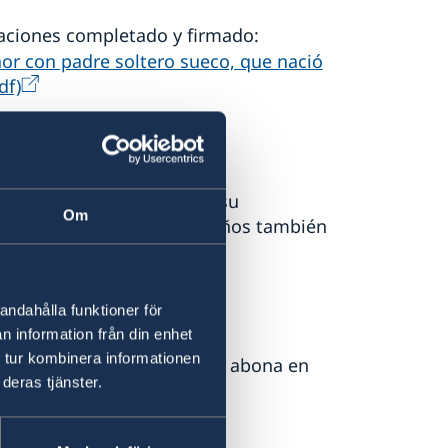
raciones completado y firmado:
or con padre soltero sueco, que nació
df)
cia exclusiva, se requiere su
Om
Menores que cumplieron 12 años también
 ciudadanía sueca.
andahålla funktioner för
n information från din enhet
 tur kombinera informationen
a corresponde a 475 SEK. Se abona en
deras tjänster.