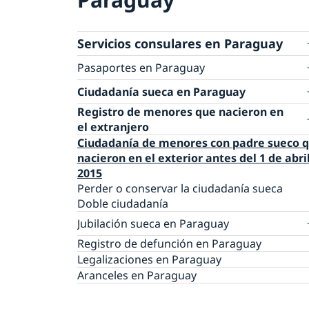
Servicios consulares en Paraguay
Pasaportes en Paraguay
Pasaporte provisorio
Ciudadanía sueca en Paraguay
Número de coordinación
Registro de menores que nacieron en
Pérdida de pasaporte
el extranjero
Entrega de pasaporte o cédula de identidad
Ciudadanía de menores con padre sueco 
nacional
nacieron en el exterior antes del 1 de abri
2015
Perder o conservar la ciudadanía sueca
Doble ciudadanía
Jubilación sueca en Paraguay
Fe de vida en Paraguay
Registro de defunción en Paraguay
Legalizaciones en Paraguay
Aranceles en Paraguay