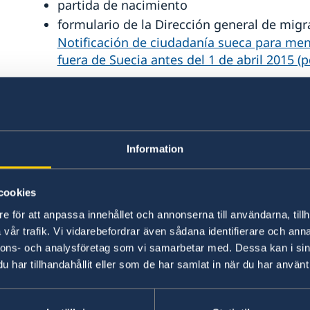
partida de nacimiento
formulario de la Dirección general de mig
Notificación de ciudadanía sueca para men
fuera de Suecia antes del 1 de abril 2015 (p
Consentimiento
Si la madre tiene parte de la tenencia o la tenen
Information
consentimiento para realizar la inscripción. 
tienen que dar su consentimiento de obtener la
cookies
Arancel
e för att anpassa innehållet och annonserna till användarna, tillh
vår trafik. Vi vidarebefordrar även sådana identifierare och anna
nnons- och analysföretag som vi samarbetar med. Dessa kan i sin
El precio de la notificación de ciudadanía suec
har tillhandahållit eller som de har samlat in när du har använt 
efectivo en USD.
Aranceles actuales en USD