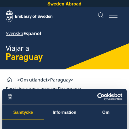
Sweden Abroad
Svenska
Español
Viajar a
Paraguay
Om utlandet
Paraguay
Servicios consulares en Paraguay
Aranceles en Paraguay
Samtycke
Information
Om
Paraguay
Servicios consulares en Paraguay