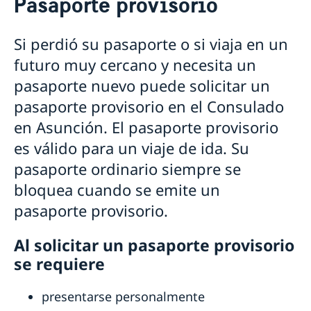
Pasaporte provisorio
Pasaportes en Paraguay
Pasaporte provisorio
Si perdió su pasaporte o si viaja en un
Número de coordinación
futuro muy cercano y necesita un
Pérdida de pasaporte
Entrega de pasaporte o cédula de identidad nacional
pasaporte nuevo puede solicitar un
Ciudadanía sueca en Paraguay
pasaporte provisorio en el Consulado
Registro de menores que nacieron en el
Jubilación sueca en Paraguay
en Asunción. El pasaporte provisorio
extranjero
Fe de vida en Paraguay
Registro de defunción en Paraguay
es válido para un viaje de ida. Su
Perder o conservar la ciudadanía sueca
Ciudadanía de menores con padre sueco que
Legalizaciones en Paraguay
Doble ciudadanía
nacieron en el exterior antes del 1 de abril 2015
pasaporte ordinario siempre se
Aranceles en Paraguay
bloquea cuando se emite un
pasaporte provisorio.
Al solicitar un pasaporte provisorio
se requiere
presentarse personalmente