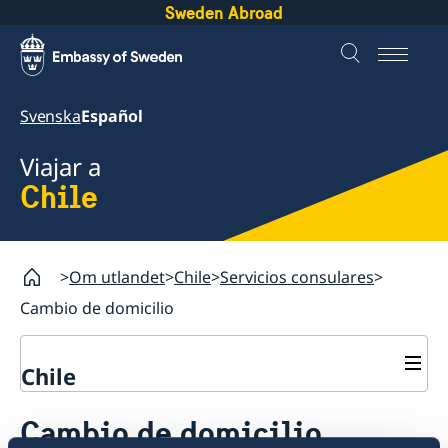
Sweden Abroad
Svenska
Español
Viajar a
Chile
Om utlandet
Chile
Servicios consulares
Cambio de domicilio
Chile
Servicios consulares
Cambio de domicilio
Votar desde el extranjero