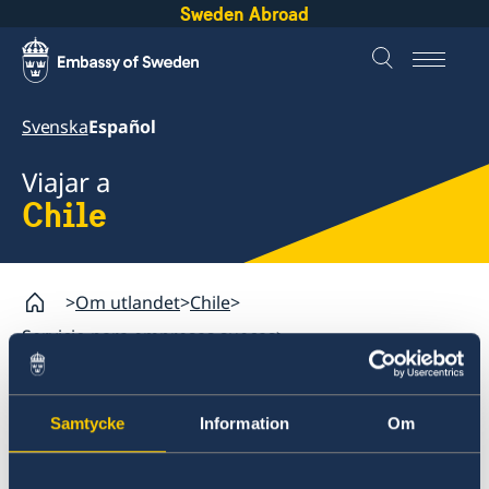
Sweden Abroad
Svenska
Español
Viajar a
Chile
Om utlandet
Chile
Servicio para empresas suecas
Cámera Chileno-Sueca de Comercio
Samtycke
Information
Om
Chile
Servicios consulares