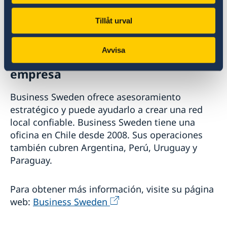
suecas pueden experimentar una brecha entre
cómo se comunica la información y cómo
Tillåt urval
funciona en la práctica.
Avvisa
Business Sweden ayuda a su
empresa
Business Sweden ofrece asesoramiento
estratégico y puede ayudarlo a crear una red
local confiable. Business Sweden tiene una
oficina en Chile desde 2008. Sus operaciones
también cubren Argentina, Perú, Uruguay y
Paraguay.
Para obtener más información, visite su página
web:
Business Sweden