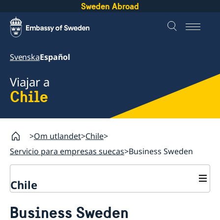
Sweden Abroad
Svenska
Español
Viajar a
Chile
Om utlandet
Chile
Servicio para empresas suecas
Business Sweden
Chile
Servicios consulares
Business Sweden
Votar desde el extranjero
Servicio para empresas suecas