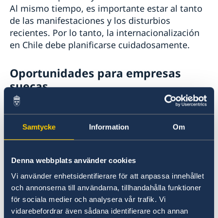
Al mismo tiempo, es importante estar al tanto
de las manifestaciones y los disturbios
recientes. Por lo tanto, la internacionalización
en Chile debe planificarse cuidadosamente.
Oportunidades para empresas
suecas
El mercado chileno está bien desarrollado y
ofrece a las empresas suecas muchas
Samtycke
Information
Om
oportunidades de negocio e inversión. Las
industrias más importantes son la minería, la
silvicultura, la agricultura y la viticultura, y la
Denna webbplats använder cookies
tecnología - las soluciones suecas realmente
Vi använder enhetsidentifierare för att anpassa innehållet
pueden marcar la diferencia en estas areas.
och annonserna till användarna, tillhandahålla funktioner
Chile también ocupa un lugar destacado por su
för sociala medier och analysera vår trafik. Vi
"facilidad de hacer negocios" en comparación
vidarebefordrar även sådana identifierare och annan
con otros países latinoamericanos.