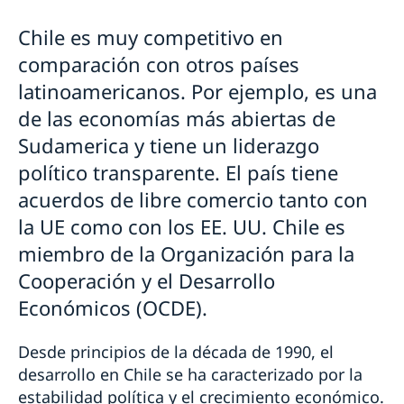
Pasaporte y cédula de identidad
Business Sweden
Chile es muy competitivo en
Requisitos para mayores de edad
Cámera Chileno-Sueca de Comercio
Nacionalidad sueca
comparación con otros países
Requisitos para menores de edad
Estadísticas de comercio
Registro de nombres
Pensión y fe de vida
Número de coordinación
latinoamericanos. Por ejemplo, es una
Notificación de nacionalidad de menores con padre
Cédula nacional de identidad
Solicitar la pensión sueca
Casarse
de las economías más abiertas de
soltero sueco
Renovar licencia de conducir
Certificado fe de vida
Divorciarse
Perder o conservar la ciudadanía sueca
Sudamerica y tiene un liderazgo
Pasaporte provisorio
Certificado sobre pensión sueca
Apostilla, legalizaciones y certificados
Doble nacionalidad
Extravío de pasaporte
político transparente. El país tiene
Traducciones
Cambio de domicilio
acuerdos de libre comercio tanto con
Fallecimiento
la UE como con los EE. UU. Chile es
Herencias internacionales
miembro de la Organización para la
Ayuda jurídica
Cooperación y el Desarrollo
Económicos (OCDE).
Desde principios de la década de 1990, el
desarrollo en Chile se ha caracterizado por la
estabilidad política y el crecimiento económico.