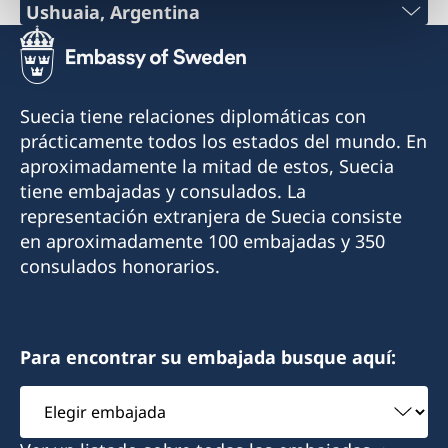
Por el momento no es posible recibir atención
Teléfono:
Ushuaia, Argentina
consular en el Consulado.
Teléfono:
+54 9 11 51148132
Contacte a la Embajada por correo electrónico
+54 2901 423240
si tiene consultas o necesita asistencia:
Correo electrónico:
Suecia tiene relaciones diplomáticas con
ambassaden.buenos-aires@gov.se
Celular:
prácticamente todos los estados del mundo. En
consuladodesueciaenobera@gmail.com
aproximadamente la mitad de estos, Suecia
+54 9 2901 646428
Dirección:
tiene embajadas y consulados. La
La Rioja 355
representación extranjera de Suecia consiste
Correo electrónico:
3360 Oberá, Misiones
en aproximadamente 100 embajadas y 350
finsueushuaia@gmail.com
Argentina
consulados honorarios.
Dirección:
Cónsul Honorario
Gobernador Paz 1569
Mónica Erasmie
V9410BBE Ushuaia, Tierra del Fuego
Para encontrar su embajada busque aquí:
Argentina
Elegir
embajada
Por favor solicitar turno via mail o whatsapp