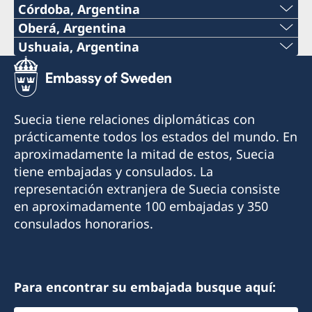
Córdoba, Argentina
Oberá, Argentina
Por el momento no es posible recibir atención
Teléfono:
Ushuaia, Argentina
consular en el Consulado.
Teléfono:
+54 9 11 51148132
Contacte a la Embajada por correo electrónico
+54 2901 423240
si tiene consultas o necesita asistencia:
Correo electrónico:
Suecia tiene relaciones diplomáticas con
ambassaden.buenos-aires@gov.se
Celular:
prácticamente todos los estados del mundo. En
consuladodesueciaenobera@gmail.com
aproximadamente la mitad de estos, Suecia
+54 9 2901 646428
Dirección:
tiene embajadas y consulados. La
La Rioja 355
representación extranjera de Suecia consiste
Correo electrónico:
3360 Oberá, Misiones
en aproximadamente 100 embajadas y 350
finsueushuaia@gmail.com
Argentina
consulados honorarios.
Dirección:
Cónsul Honorario
Gobernador Paz 1569
Mónica Erasmie
V9410BBE Ushuaia, Tierra del Fuego
Para encontrar su embajada busque aquí:
Argentina