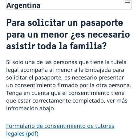
Argentina
Servicios consulares en Argentina
Para solicitar un pasaporte
Votar en Argentina
para un menor ¿es necesario
Pasaportes en Argentina
Solicitud de pasaporte para mayores de edad
asistir toda la familia?
Ciudadanía sueca en Argentina
Solicitud de pasaporte para menores de edad
Registro de menores que nacieron en el
Jubilación sueca en Argentina
Cédula de identidad nacional
extranjero
Si solo una de las personas que tiene la tutela
Pasaporte provisorio
Fe de vida en Argentina
Registro de defunción en Argentina
Perder o conservar la ciudadanía sueca
Ciudadanía de menores con padre sueco que
Número de coordinación
legal acompaña al menor a la Embajada para
Legalizaciones en Argentina
Doble ciudadanía
nacieron en el exterior antes del 1 de abril 2015
Pérdida de pasaporte
solicitar el pasaporte, es necesario presentar
Aranceles en Argentina
Entrega de pasaporte o cédula de identidad nacional
un consentimiento firmado por la otra persona.
Tenga en cuenta que el consentimiento tiene
que estar correctamente completado, ver más
infromación abajo.
Formulario de consentimiento de tutores
legales (pdf)