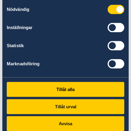
consentimiento puede darse en
Samtyckesval
Nödvändig
formularios separados. Tenga en cuenta
que todos los datos del tutor deben estar
completos.
Inställningar
Debe marcarse la casilla que indica el
documento al que se refiere la solicitud.
Statistik
La firma de los tutores debe ser
atestiguada por una persona externa con
Marknadsföring
firma, nombre completo, dirección,
número de teléfono y fecha de nacimiento.
La persona que atestigua debe ser mayor
Tillåt alla
de 15 años.
Un tutor no puede atestiguar la firma del
Tillåt urval
otro tutor.
El niño no puede atestiguar la firma de su
Avvisa
tutor.