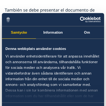
También se debe presentar el documento de
identidad de la persona que tiene la tutela legal
ausente.
Samtycke
Information
Om
Si la tutela legal solo la tiene una persona, esto
debe acreditarse al solicitar el pasaporte.
Denna webbplats använder cookies
Para que el formulario sea válido, se
Vi använder enhetsidentifierare för att anpassa innehållet
deben cumplir los siguientes
och annonserna till användarna, tillhandahålla funktioner
för sociala medier och analysera vår trafik. Vi
requisitos
vidarebefordrar även sådana identifierare och annan
information från din enhet till de sociala medier och
Debe completarse el número personal o
annons- och analysföretag som vi samarbetar med.
de coordinación del menor.
Dessa kan i sin tur kombinera informationen med annan
En caso de custodia compartida, ambos
information som du har tillhandahållit eller som de har
tutores deben dar su consentimiento. El
samlat in när du har använt deras tjänster.