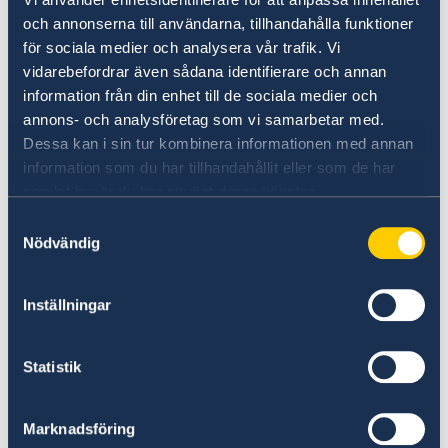
Leer más
och annonserna till användarna, tillhandahålla funktioner
för sociala medier och analysera vår trafik. Vi
vidarebefordrar även sådana identifierare och annan
information från din enhet till de sociala medier och
annons- och analysföretag som vi samarbetar med.
Dessa kan i sin tur kombinera informationen med annan
information som du har tillhandahållit eller som de har
samlat in när du har använt deras tjänster.
Sospecha de irregularidades
Samtyckesval
Nödvändig
Si tiene quejas o sospechas de delitos o
irregularidades en relación con las actividades
Inställningar
del servicio exterior, puede denunciarlo al
Ministerio de Asuntos Exteriores de Suecia.
Statistik
Presente una queja al servicio exterior de
Suecia (en inglés)
Marknadsföring