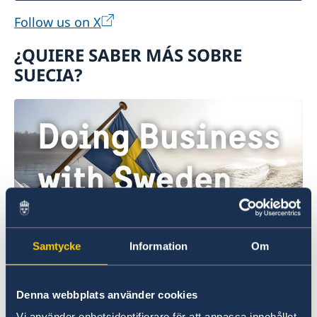
Follow us on X
¿QUIERE SABER MÁS SOBRE
SUECIA?
Haciendo negocios con Suecia
Samtycke
Information
Om
Aquí puede obtener información completa
sobre hacer negocios con Suecia.
Denna webbplats använder cookies
Vi använder enhetsidentifierare för att anpassa innehållet