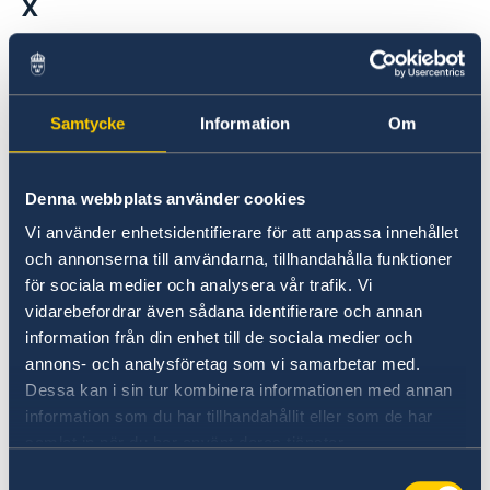
X
Follow the Embassy of Sweden in Tehran on X.
@swedeniniran
Samtycke
Information
Om
Denna webbplats använder cookies
Vi använder enhetsidentifierare för att anpassa innehållet
och annonserna till användarna, tillhandahålla funktioner
för sociala medier och analysera vår trafik. Vi
vidarebefordrar även sådana identifierare och annan
Instagram
information från din enhet till de sociala medier och
annons- och analysföretag som vi samarbetar med.
Follow the Embassy of Sweden in Tehran on
Dessa kan i sin tur kombinera informationen med annan
Instagram.
information som du har tillhandahållit eller som de har
samlat in när du har använt deras tjänster.
@swedeniniran
Samtyckesval