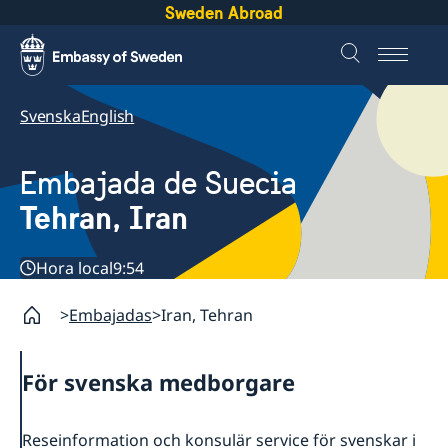
Sweden Abroad
Svenska
English
Embajada de Suecia
Tehran, Iran
Hora local
9:54
Embajadas
Iran, Tehran
För svenska medborgare
Reseinformation och konsulär service för svenskar i