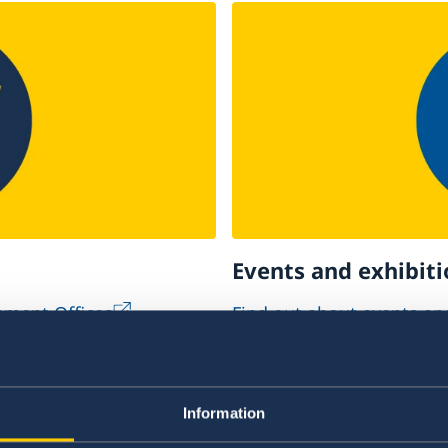
Events and exhibiti
ment Offices
Find out about events and
Information