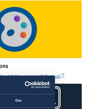
ons
 exhibitions in our Felleshus
Om