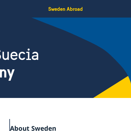
Sweden Abroad
Suecia
ny
About Sweden