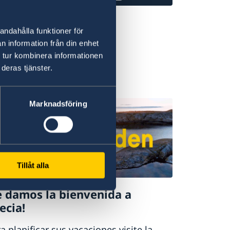
X
andahålla funktioner för
@Swebotschaft
n information från din enhet
 tur kombinera informationen
deras tjänster.
Marknadsföring
Tillåt alla
e damos la bienvenida a
ecia!
a planificar sus vacaciones visite la