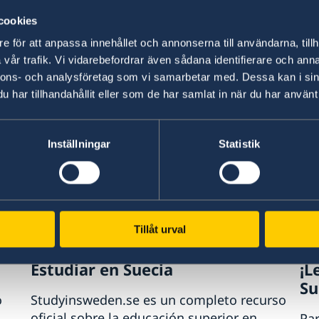
cookies
agram
Linkedin
e för att anpassa innehållet och annonserna till användarna, tillh
otschaft
Embassy of Sweden in
vår trafik. Vi vidarebefordrar även sådana identifierare och anna
Germany
nnons- och analysföretag som vi samarbetar med. Dessa kan i sin
har tillhandahållit eller som de har samlat in när du har använt 
 SUECIA?
Inställningar
Statistik
Tillåt urval
Estudiar en Suecia
¡L
Su
o
Studyinsweden.se es un completo recurso
oficial sobre la educación superior en
Par