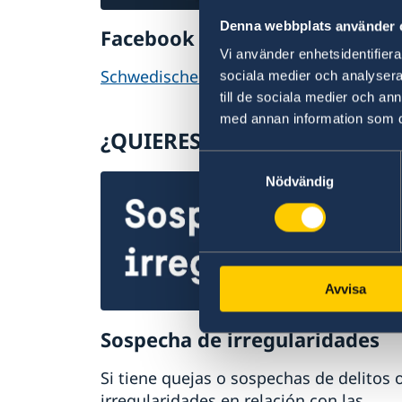
Denna webbplats använder 
Facebook
Inst
Vi använder enhetsidentifierar
SchwedischeBotschaft
@Sweb
sociala medier och analysera 
till de sociala medier och a
med annan information som du 
¿QUIERES SABER MÁS SOBRE
Samtyckesval
Nödvändig
Avvisa
Sospecha de irregularidades
Si tiene quejas o sospechas de delitos 
irregularidades en relación con las