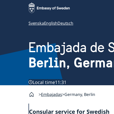
Svenska
English
Deutsch
Embajada de 
Berlin, Germa
Local time
11:31
Embajadas
Germany, Berlin
Consular service for Swedish