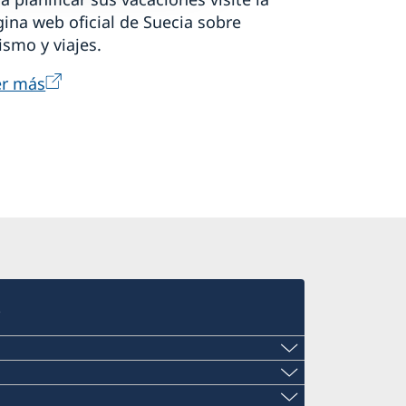
ina web oficial de Suecia sobre
ismo y viajes.
er más
s