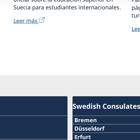
Suecia para estudiantes internacionales.
pág
tur
Leer más
Le
Swedish Consulate
Bremen
Phone:
Düsseldorf
Phone:
Erfurt