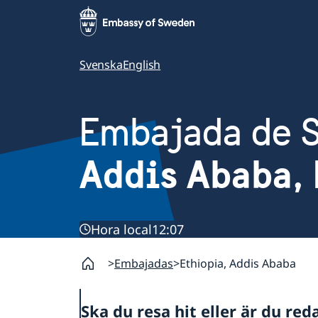
Svenska
English
Embajada de 
Addis Ababa, 
Hora local
12:07
Embajadas
Ethiopia, Addis Ababa
Ska du resa hit eller är du red