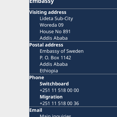
Embassy
Visiting address
Lideta Sub-City
Woreda 09
House No 891
Addis Ababa
Postal address
Embassy of Sweden
P. O. Box 1142
Addis Ababa
Ethiopia
Phone
Switchboard
+251 11 518 00 00
Migration
+251 11 518 00 36
Email
Main inquiries