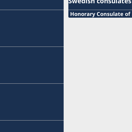
Swedish consulates
Honorary Consulate of 
Phone: +253 21 356973
+253 21 35 69 73
info@sehcons-dji.com
info@sehcons-dji.com
Zone Industriel Sud Lot 1
station (NOK)
Postal address:
B.P.2601
Djibouti R.D.D.
City: Djibouti
Monday and Wednesday 1