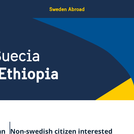
Sweden Abroad
Suecia
Ethiopia
an
Non-swedish citizen interested