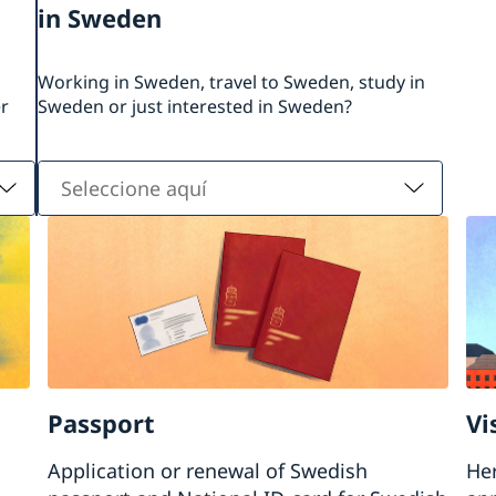
in Sweden
Working in Sweden, travel to Sweden, study in
er
Sweden or just interested in Sweden?
Seleccione
aquí
Passport
Vi
Application or renewal of Swedish
Her