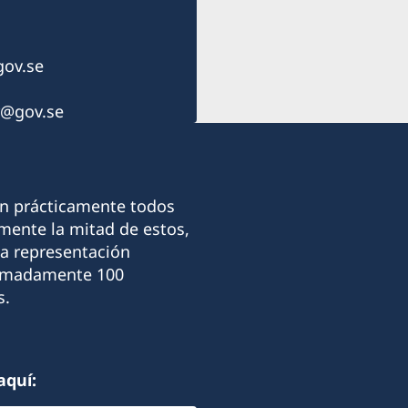
ov.se
r@gov.se
on prácticamente todos
ente la mitad de estos,
La representación
ximadamente 100
s.
aquí: