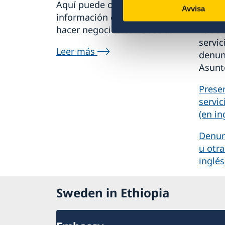
Aquí puede obtener
Si tie
Avvisa
información completa sobre
delito
hacer negocios con Suecia.
relaci
servic
Leer más
denunc
Asunt
Prese
servic
(en in
Denun
u otra
inglés
Sweden in Ethiopia