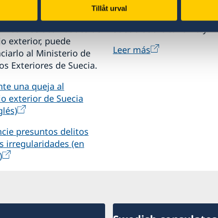
ne quejas o sospechas de
Para planificar sus vacac
Tillåt urval
s o irregularidades en
visite la página web ofici
ón con las actividades del
Suecia sobre turismo y vi
io exterior, puede
Leer más
iarlo al Ministerio de
os Exteriores de Suecia.
nte una queja al
io exterior de Suecia
glés)
cie presuntos delitos
s irregularidades (en
)