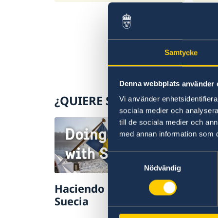
Samtycke
Denna webbplats använder 
¿QUIERE SABER MÁS SOBRE 
Vi använder enhetsidentifierar
sociala medier och analysera 
till de sociala medier och a
med annan information som du 
Samtyckesval
Nödvändig
Haciendo negocios con
Sosp
Suecia
irre