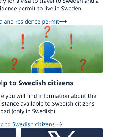
ly for a visa to travel to Sweden and a
idence permit to live in Sweden.
a and residence permit
lp to Swedish citizens
e you will find information about the
istance available to Swedish citizens
oad (only in Swedish).
p to Swedish citizens