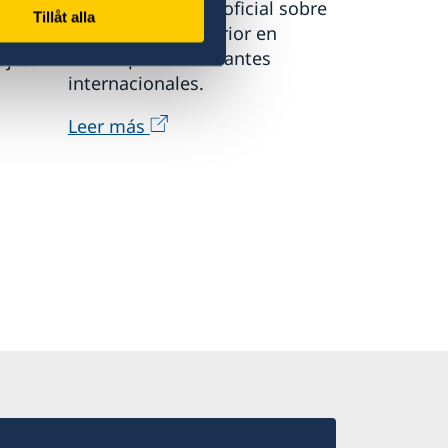
completo recurso oficial sobre
iones
Tillåt alla
la educación superior en
al de
Suecia para estudiantes
ajes.
internacionales.
Leer más