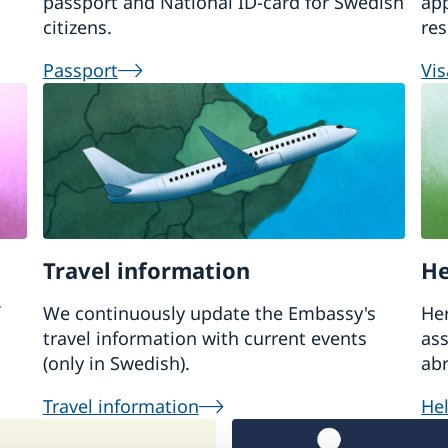
passport and National ID-card for Swedish
app
citizens.
res
Passport
Vis
Travel information
He
We continuously update the Embassy's
Her
travel information with current events
ass
(only in Swedish).
abr
Travel information
Hel