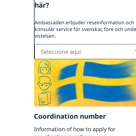
här?
Ambassaden erbjuder reseinformation och
konsulär service för svenskar, före och und
vistelsen.
Seleccione
aquí
Coordination number
Information of how to apply for