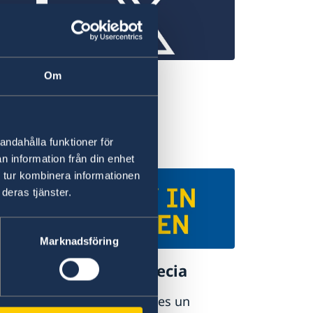
Om
X
X
andahålla funktioner för
n information från din enhet
 tur kombinera informationen
deras tjänster.
Marknadsföring
enida
Estudiar en Suecia
Studyinsweden.se es un