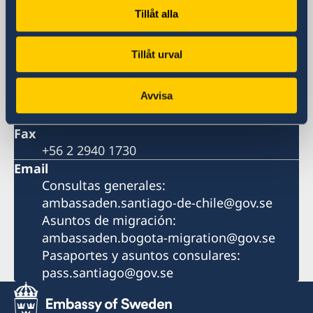
(Metro más cercano: Tobalaba o El Golf)
Tillåt alla
Postal address
Embajada de Suecia
Tillåt urval
Av. Apoquindo 2929, Oficina 300
Las Condes, Santiago de Chile
Avvisa
Phone
+56 2 2940 1700
Fax
+56 2 2940 1730
Email
Consultas generales:
ambassaden.santiago-de-chile@gov.se
Asuntos de migración:
ambassaden.bogota-migration@gov.se
Pasaportes y asuntos consulares:
pass.santiago@gov.se