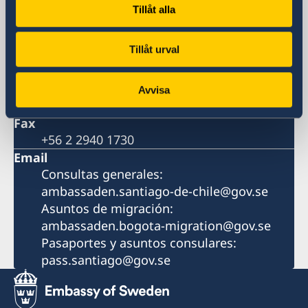
(Metro más cercano: Tobalaba o El Golf)
Tillåt alla
Postal address
Embajada de Suecia
Tillåt urval
Av. Apoquindo 2929, Oficina 300
Las Condes, Santiago de Chile
Phone
Avvisa
+56 2 2940 1700
Fax
+56 2 2940 1730
Email
Consultas generales:
ambassaden.santiago-de-chile@gov.se
Asuntos de migración:
ambassaden.bogota-migration@gov.se
Pasaportes y asuntos consulares:
pass.santiago@gov.se