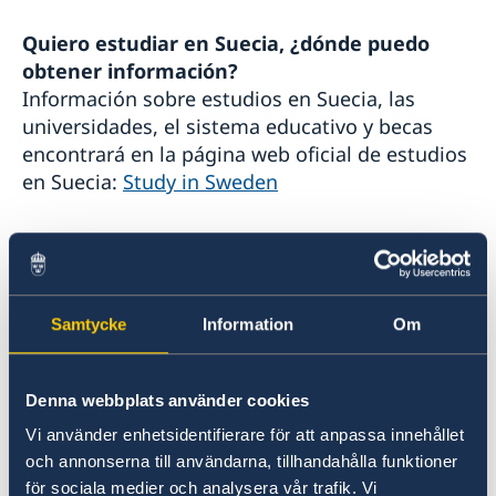
Pasantía
Noticias y actividades
Tarifas
Quiero estudiar en Suecia, ¿dónde puedo
Noticias
Protección de Datos (RGPD)
obtener información?
Instituto Chileno Sueco de Cultura
Información sobre estudios en Suecia, las
Svenskar i Världen
universidades, el sistema educativo y becas
Svenska kyrkan
encontrará en la página web oficial de estudios
Svenska skolan
en Suecia:
Study in Sweden
Una vez que tenga la aceptación de alguna
institución académica de Suecia tiene que
solicitar un permiso de residencia para estudio
Samtycke
Information
Om
en la Embajada. Para más información en
español:
Estudiar en Suecia
Denna webbplats använder cookies
Quiero convalidar mi título universitario para
Vi använder enhetsidentifierare för att anpassa innehållet
que sea válido en Suecia. ¿Qué debo hacer?
och annonserna till användarna, tillhandahålla funktioner
El Consejo Sueco para la Enseñanza Superior es
för sociala medier och analysera vår trafik. Vi