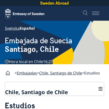
Sweden Abroad
Svenska
Español
Embajada de Suecia
Santiago, Chile
Hora local en Chile
16:27
Embajadas
Chile, Santiago de Chile
Estudios
Chile, Santiago de Chile
Sobre la embajada
Estudios
Vacantes
Contacto y horarios