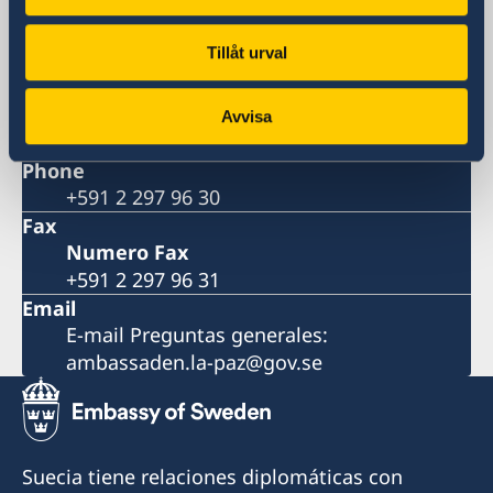
Avenida Arce 2631 Edificio Multicine, Piso
11, San Jorge La Paz
Tillåt urval
Postal address
Embajada de Suecia Avenida Arce 2631
Edificio Multicine, Piso 11, San Jorge La Paz
Avvisa
Bolivia
Phone
+591 2 297 96 30
Fax
Numero Fax
+591 2 297 96 31
Email
E-mail Preguntas generales:
ambassaden.la-paz@gov.se
Suecia tiene relaciones diplomáticas con