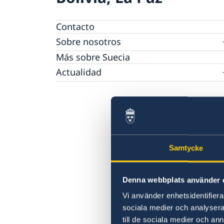
Contacto
Sobre nosotros
Personal de la Embajada
Más sobre Suecia
Reglamento General de Protección de Dato
Actualidad
(RGPD)
Ultimas noticias
Registra tu estancia en el extranjero
Calendario
Lista Aranceles
Samtycke
Denna webbplats använder 
Vi använder enhetsidentifierar
sociala medier och analysera 
till de sociala medier och a