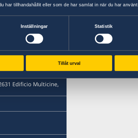
har tillhandahållit eller som de har samlat in när du har använt 
Inställningar
Statistik
e, Piso 11, San Jorge La
Tillåt urval
31 Edificio Multicine,