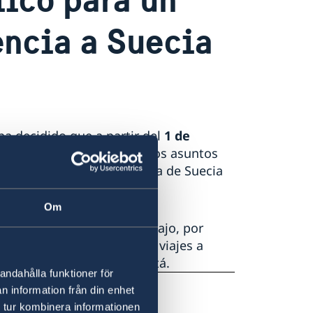
ncia a Suecia
ha decidido que a partir del
1 de
Bogotá estará a cargo de los asuntos
ede contactar a la Embajada de Suecia
ta-migration@gov.se
Om
dencia por estudios, trabajo, por
), así como consultas sobre viajes a
bajada de Suecia en Bogotá.
andahålla funktioner för
n information från din enhet
 tur kombinera informationen