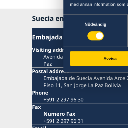
med annan information som du 
Suecia en Bolivia, La Paz
Samtyckesval
Nödvändig
Embajada de Suecia
Visiting address
Avenida Arce 2631 Edificio Multicin
Avvisa
Paz
Postal address
Embajada de Suecia Avenida Arce 26
Piso 11, San Jorge La Paz Bolivia
Phone
+591 2 297 96 30
Fax
Numero Fax
+591 2 297 96 31