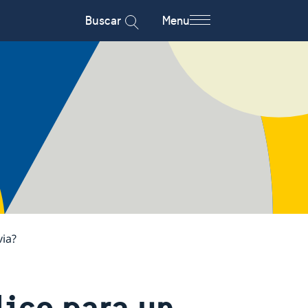
Buscar
Menu
via?
ico para un