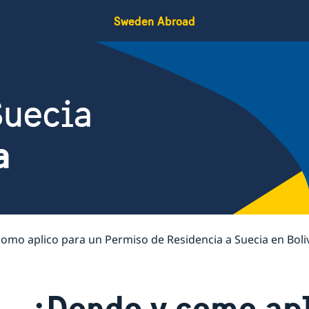
Sweden Abroad
Suecia
a
omo aplico para un Permiso de Residencia a Suecia en Boli
¿Donde y como apl