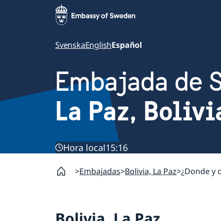
Svenska
English
Español
Embajada de 
La Paz, Bolivi
Hora local
15:16
Embajadas
Bolivia, La Paz
¿Donde y c
Bolivia, La Paz