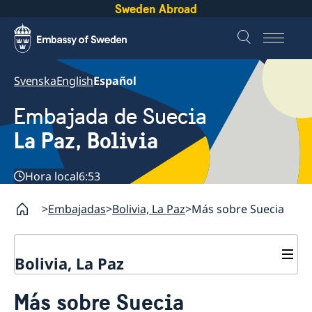
Sweden Abroad
Svenska
English
Español
Embajada de Suecia
La Paz, Bolivia
Hora local
6:53
Embajadas
Bolivia, La Paz
Más sobre Suecia
Bolivia, La Paz
Contacto
Más sobre Suecia
Sobre nosotros