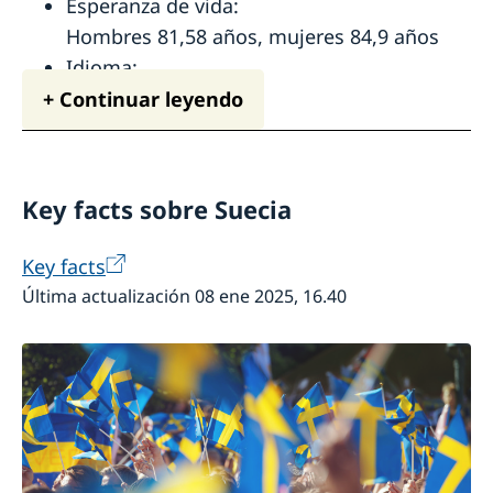
Esperanza de vida:
Hombres 81,58 años, mujeres 84,9 años
Idioma:
Sueco (idioma principal); y cinco idiomas
+ Continuar leyendo
minoritarios oficiales: sami, finlandés,
meänkieli (finlandés tornedalen), yiddish y
romaní chib
Key facts sobre Suecia
Religión:
La Iglesia de Suecia es evangélica luterana,
Key facts
pero también hay muchas otras religiones
Última actualización 08 ene 2025, 16.40
y credos en el país.
Fiesta nacional:
6 de junio