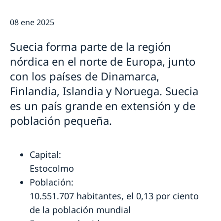
Personal de la Embajada
Más sobre Suecia
Reglamento General de Protección de Datos (RGPD)
08 ene 2025
Actualidad
Registra tu estancia en el extranjero
Ultimas noticias
Suecia forma parte de la región
Calendario
nórdica en el norte de Europa, junto
Lista Aranceles
con los países de Dinamarca,
Finlandia, Islandia y Noruega. Suecia
es un país grande en extensión y de
población pequeña.
Capital:
Estocolmo
Población:
10.551.707 habitantes, el 0,13 por ciento
de la población mundial