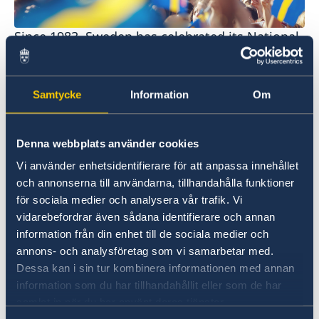
Since 1983, Sweden has celebrated its National
Day on June 6.
¡Así es Suecia!
Samtycke
Information
Om
Visita la página oficial de Suecia, donde
descubrirás historias y características curiosas
Denna webbplats använder cookies
y únicas.
Vi använder enhetsidentifierare för att anpassa innehållet
Leer más
och annonserna till användarna, tillhandahålla funktioner
för sociala medier och analysera vår trafik. Vi
vidarebefordrar även sådana identifierare och annan
information från din enhet till de sociala medier och
annons- och analysföretag som vi samarbetar med.
Dessa kan i sin tur kombinera informationen med annan
information som du har tillhandahållit eller som de har
samlat in när du har använt deras tjänster.