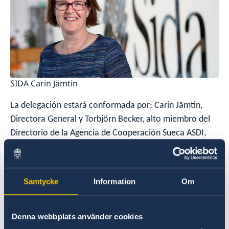
SIDA Carin Jämtin
La delegación estará conformada por; Carin Jämtin,
Directora General y Torbjörn Becker, alto miembro del
Directorio de la Agencia de Cooperación Sueca ASDI,
Elsa Håstad, Directora General Adjunta de ASDI y
Directora del Departamento para Europa y América
Latina desde 2012 y Torgny Svenungsson , Jefe de la
Samtycke
Information
Om
Unidad para los Balcanes Occidentales, Turquía y
América Latina (WBTLA) en el Departamento para
Europa y América Latina (EUROLATIN) desde 2016.
Denna webbplats använder cookies