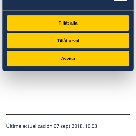
obtenidos durante más de 20 años de estrecha
relación.
Tillåt alla
Con esta importante visita la Embajada de Suecia en
Tillåt urval
Bolivia y la Agencia de Cooperación Sueca en Bolivia
espera consolidar y desarrollar más aún las relaciones
internacionales con Bolivia.
Avvisa
Última actualización 07 sept 2018, 10.03