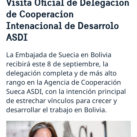
Visita Oficial de Delegacion
Sobre nosotros
de Cooperacion
Personal de la Embajada
Más sobre Suecia
Reglamento General de Protección de Datos (RGPD)
Actualidad
Intenacional de Desarrolo
Registra tu estancia en el extranjero
Ultimas noticias
ASDI
Calendario
Lista Aranceles
La Embajada de Suecia en Bolivia
recibirá este 8 de septiembre, la
delegación completa y de más alto
rango en la Agencia de Cooperación
Sueca ASDI, con la intención principal
de estrechar vínculos para crecer y
desarrollar el trabajo en Bolivia.