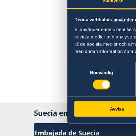
Samtycke
Denna webbplats använder 
Vi använder enhetsidentifierar
sociala medier och analysera 
till de sociala medier och a
med annan information som du 
Samtyckesval
Nödvändig
Avvisa
Suecia en Bolivia, La Paz
Embajada de Suecia