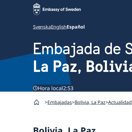
Svenska
English
Español
Embajada de 
La Paz, Bolivi
Hora local
2:53
Embajadas
Bolivia, La Paz
Actualidad
Bolivia, La Paz