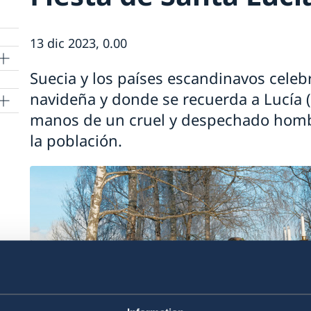
13 dic 2023, 0.00
Suecia y los países escandinavos celeb
s
navideña y donde se recuerda a Lucía (
manos de un cruel y despechado hombre
la población.