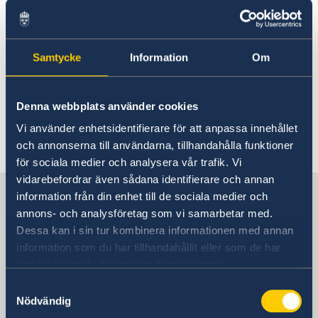
What are the migration
About us
application fees?
GDPR - Data protection policy
Current
News
Samtycke
Information
Om
You can find information about migration
related application fees on this page:
Application fees
.
Denna webbplats använder cookies
Vi använder enhetsidentifierare för att anpassa innehållet
Last updated 29 Mar 2023, 3.54 PM
och annonserna till användarna, tillhandahålla funktioner
för sociala medier och analysera vår trafik. Vi
vidarebefordrar även sådana identifierare och annan
Sweden in Vietnam, Hanoi
information från din enhet till de sociala medier och
annons- och analysföretag som vi samarbetar med.
Dessa kan i sin tur kombinera informationen med annan
Embassy
information som du har tillhandahållit eller som de har
samlat in när du har använt deras tjänster.
Visiting address
Samtyckesval
Daeha Business Center, 15th floor
Nödvändig
360 Kim Ma Street