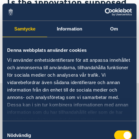
Is the innovation supposed
About us
to be for Swedish cities?
GDPR - Data protection policy
Current
News
Samtycke
Information
Om
No, it should be for a Vietnamese city or
village. The challenge is to make Vietnamese
cities and human settlements inclusive, safe,
Denna webbplats använder cookies
resilient and sustainable.
Vi använder enhetsidentifierare för att anpassa innehållet
och annonserna till användarna, tillhandahålla funktioner
Last updated 26 Sep 2018, 10.31 AM
för sociala medier och analysera vår trafik. Vi
vidarebefordrar även sådana identifierare och annan
information från din enhet till de sociala medier och
Sweden in Vietnam, Hanoi
annons- och analysföretag som vi samarbetar med.
Dessa kan i sin tur kombinera informationen med annan
Embassy
information som du har tillhandahållit eller som de har
samlat in när du har använt deras tjänster.
Visiting address
Samtyckesval
Daeha Business Center, 15th floor
Nödvändig