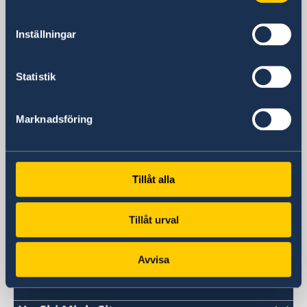
360 Kim Ma Street
Ba Dinh District
Inställningar
Hanoi
Postal address
Daeha Business Center, 15th floor
Statistik
360 Kim Ma Street
Ba Dinh District
Marknadsföring
Hanoi
Phone
+84 24 372 604 00
Fax
Tillåt alla
+84 24 372 604 10
Email
Tillåt urval
Embassy E-mail
ambassaden.hanoi@gov.se
Avvisa
Swedish consulates