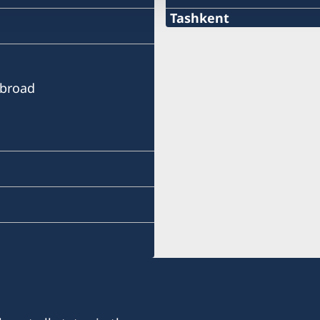
Tashkent
E-mail
sweconsulate.tashkent@
Abroad
Phone: +998 90 78 150 85
Appointments by e-mail 
Honorary Consul
Mr. Hugo Minderhoud
Assistant
Jamilya Bazarova