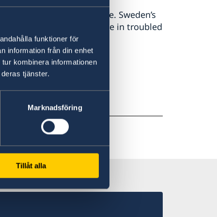
eden and the Swedish people. Sweden’s
re. We do not stand alone in troubled
 Malmer Stenergard.
andahålla funktioner för
n information från din enhet
 tur kombinera informationen
deras tjänster.
Marknadsföring
Tillåt alla