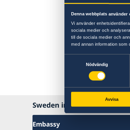
Denna webbplats använder 
Vi använder enhetsidentifierar
sociala medier och analysera 
till de sociala medier och a
med annan information som du 
Samtyckesval
Nödvändig
Avvisa
Sweden in Uzbekistan
Embassy