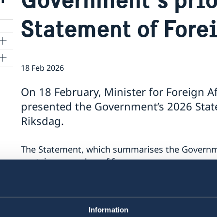
Statement of Fore
18 Feb 2026
On 18 February, Minister for Foreign A
presented the Government’s 2026 State
Riksdag.
The Statement, which summarises the Government
contains a number of focus areas:
Support to Ukraine and increased pressure
Stronger cooperation in security and trade
Gender equality and women’s empowerme
Information