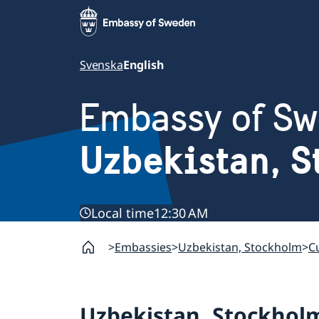
Svenska
English
Embassy of S
Uzbekistan, 
Local time
12:30 AM
Embassies
Uzbekistan, Stockholm
C
Uzbekistan, Stockhol