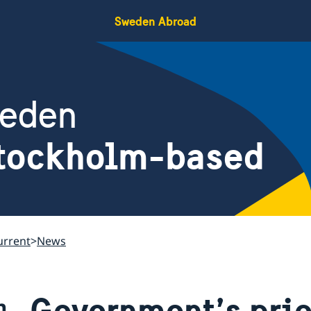
Sweden Abroad
weden
Stockholm-based
urrent
News
Government’s prio
m