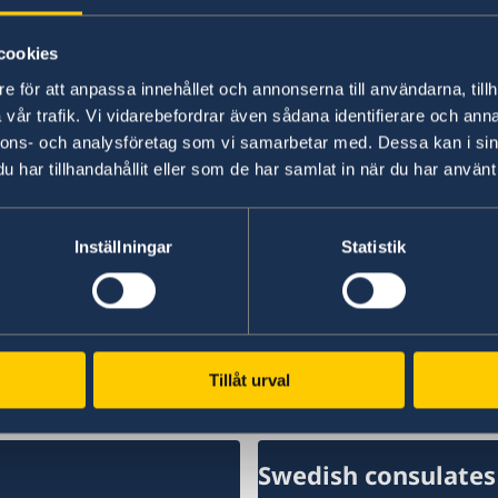
“We have chosen to protect the security of Sw
cookies
NATO membership makes our country more secu
times,” says Minister for Foreign Affairs Maria
e för att anpassa innehållet och annonserna till användarna, tillh
vår trafik. Vi vidarebefordrar även sådana identifierare och anna
nnons- och analysföretag som vi samarbetar med. Dessa kan i sin
Read the press release on government.se.
har tillhandahållit eller som de har samlat in när du har använt 
Read the full Statement on government.se.
Inställningar
Statistik
Last updated 18 Feb 2026, 5.30 PM
Tillåt urval
Swedish consulates