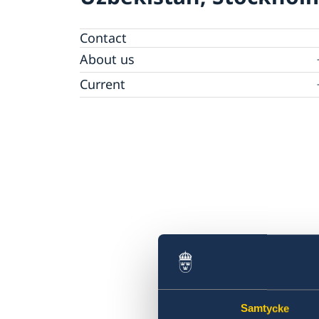
Contact
About us
Data Protection Policy
Current
News
Samtycke