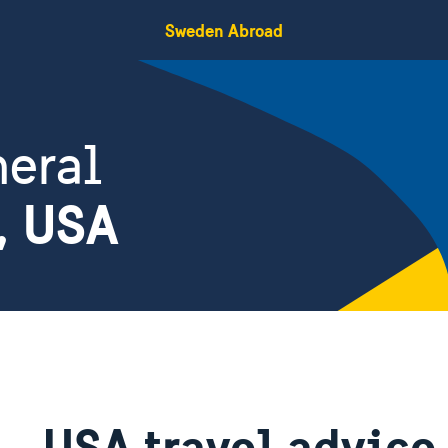
Sweden Abroad
eral
, USA
USA travel advice