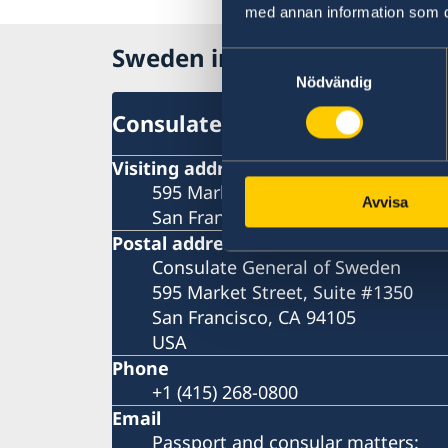
med annan information som du 
Sweden in USA, San Francis
Samtyckesval
Nödvändig
Consulate General
Visiting address
595 Market Street
Avvisa
San Francisco
Postal address
Consulate General of Sweden
595 Market Street, Suite #1350
San Francisco, CA 94105
USA
Phone
+1 (415) 268-0800
Email
Passport and consular matters: