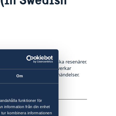
d som riktar sig till svenska resenärer.
på sidan. Om något som påverkar
t under rubriken Aktuella händelser.
Om
andahålla funktioner för
n information från din enhet
 tur kombinera informationen