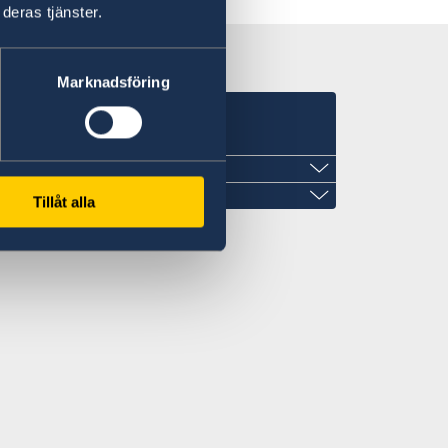
deras tjänster.
Marknadsföring
es
Tillåt alla
eden.org
sweden.org
#801
, Suite #250