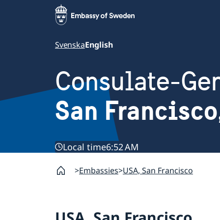
Svenska
English
Consulate-Gen
San Francisco
Local time
6:52 AM
Embassies
USA, San Francisco
USA, San Francisco