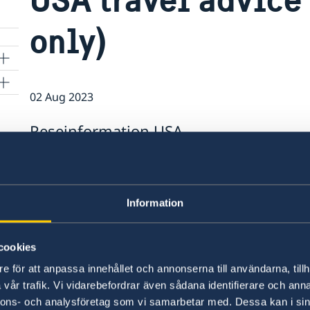
only)
02 Aug 2023
Reseinformation USA
Sveriges ambassader ger reseinformation per lan
Om UD avråder från resor står det längst upp 
svenska resenärer händer i landet publiceras de
Information
Ambassaden uppdaterar sidan löpande.
cookies
Mer information hittar du
här.
e för att anpassa innehållet och annonserna till användarna, tillh
vår trafik. Vi vidarebefordrar även sådana identifierare och anna
Last updated 02 Aug 2023, 12.14 PM
nnons- och analysföretag som vi samarbetar med. Dessa kan i sin