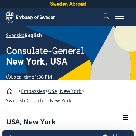
Sweden Abroad
Svenska
English
Consulate-General
New York, USA
Local time
1:36 PM
Embassies
USA, New York
Swedish Church in New York
USA, New York
Contact