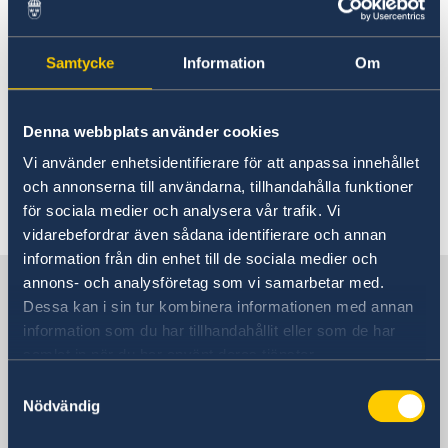
Swedish Church in New York
About us
The Consul General
Promoting Sweden
Church of Sweden New York
The Swedish Residence in New York
Samtycke
Information
Om
Midsummer 2026
5 East 48th Street
Job Openings
Newsletter
Internship
New York, NY 10017
Privacy Policy for Social Media Accounts
Denna webbplats använder cookies
Tfn: (212) 832-8443
Data protection policy
https://www.svenskakyrkan.se/newyork
Vi använder enhetsidentifierare för att anpassa innehållet
och annonserna till användarna, tillhandahålla funktioner
Last updated 11 May 2019, 11.36 AM
för sociala medier och analysera vår trafik. Vi
vidarebefordrar även sådana identifierare och annan
information från din enhet till de sociala medier och
Sweden in USA, New York
annons- och analysföretag som vi samarbetar med.
Dessa kan i sin tur kombinera informationen med annan
information som du har tillhandahållit eller som de har
Consulate-General
samlat in när du har använt deras tjänster.
Samtyckesval
Visiting address
Nödvändig
One Dag Hammarskjöld Plaza, 885 Second
Avenue (at the corner of 47th Street)