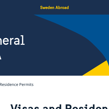
Sweden Abroad
eral
A
 Residence Permits
Visas and Residen