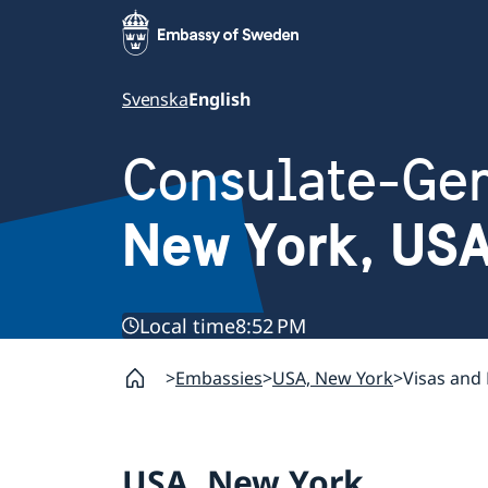
Svenska
English
Consulate-Gen
New York, US
Local time
8:52 PM
Embassies
USA, New York
Visas and
USA, New York