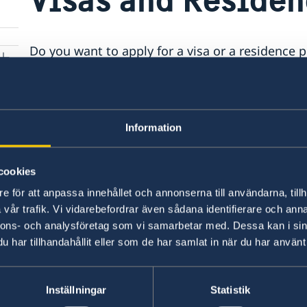
Do you want to apply for a visa or a residence 
contact the Embassy of Sweden in Washington 
does not handle any kind of migration matters.
> Visa Information
Information
Last updated 11 Apr 2025, 3.34 PM
cookies
e för att anpassa innehållet och annonserna till användarna, tillh
vår trafik. Vi vidarebefordrar även sådana identifierare och anna
nnons- och analysföretag som vi samarbetar med. Dessa kan i sin
har tillhandahållit eller som de har samlat in när du har använt 
Swedish consulates
Inställningar
Statistik
Boston, MA