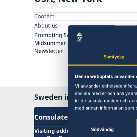
Contact
About us
The Consul General
Promoting Sweden
The Swedish Residence in New York
Midsummer 2026
Job Openings
Newsletter
Internship
Samtycke
Privacy Policy for Social Media Accounts
Data protection policy
Denna webbplats använder 
Vi använder enhetsidentifierar
sociala medier och analysera 
Sweden in USA, New York
till de sociala medier och a
med annan information som du 
Consulate-General
Samtyckesval
Visiting address
Nödvändig