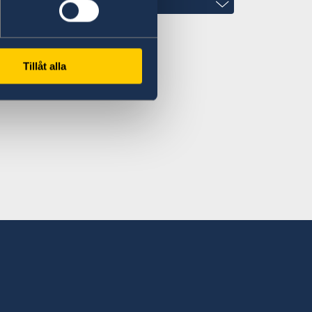
Tillåt alla
den.org
ofsweden.org
hiladelphia
 of Philadelphia
d floor
., Suite 1660
n appointment.
 Maine, New Hampshire, Rhode Island