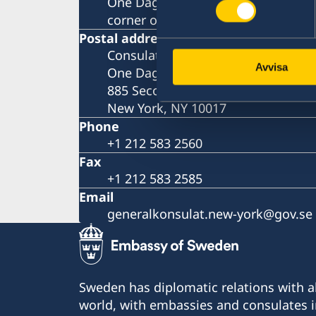
One Dag Hammarskjöld Plaza, 885 
corner of 47th Street)
Postal address
Consulate General of Sweden
Avvisa
One Dag Hammarskjöld Plaza
885 Second Avenue, 40th floor
New York, NY 10017
Phone
+1 212 583 2560
Fax
+1 212 583 2585
Email
generalkonsulat.new-york@gov.se
Sweden has diplomatic relations with al
world, with embassies and consulates i