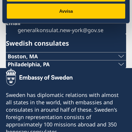
+1 212 583 2560
Fax
Avvisa
+1 212 583 2585
Email
generalkonsulat.new-york@gov.se
Swedish consulates
Boston, MA
Phone:
Philadelphia, PA
Telephone:
+1 617 451 3456
+1 (267) 802-1210
E-mail:
Sweden has diplomatic relations with almost
E-mail:
all states in the world, with embassies and
boston@consulateofsweden.org
consulates in around half of these. Sweden's
philadelphia@consulateofsweden.org
Fax:
foreign representation consists of
Consulate of Sweden in Philadelphia
approximately 100 missions abroad and 350
+1 617 422 1428
c/o World Affairs Council of Philadelphia
honorary consulates.