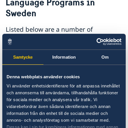
Language Programs in
About us
Sweden
The Consul General
Promoting Sweden
The Swedish Residence in New York
Midsummer 2026
Job Openings
Newsletter
Listed below are a number of
Internship
institutions offering intensive Swedish
Privacy Policy for Social Media Accounts
Data protection policy
language programs in Sweden:
Samtycke
Information
Om
Folkuniversitetet:
www.folkuniversitetet.se
The Swedish Institute:
www.si.se
Uppsala International Summer Session:
Denna webbplats använder cookies
www.uiss.org
Vi använder enhetsidentifierare för att anpassa innehållet
Augustana Summer School:
och annonserna till användarna, tillhandahålla funktioner
www.augustana.edu
för sociala medier och analysera vår trafik. Vi
SportCamp Language Camp at Lundsberg:
vidarebefordrar även sådana identifierare och annan
www.sportcamp.se
information från din enhet till de sociala medier och
Scandinavian studies at Mälardalens University:
annons- och analysföretag som vi samarbetar med.
www.educations.com
Dessa kan i sin tur kombinera informationen med annan