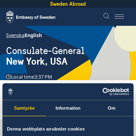
Sweden Abroad
Svenska
English
Consulate-General
New York, USA
Local time
3:37 PM
Embassies
USA, New York
Samtycke
Information
Om
USA, New York
Contact
Sweden in USA, New York
Denna webbplats använder cookies
About us