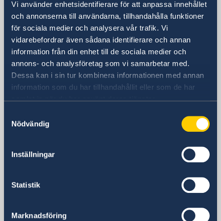
Vi använder enhetsidentifierare för att anpassa innehållet
The Consul General
Promoting Sweden
och annonserna till användarna, tillhandahålla funktioner
The Swedish Residence in New York
Consulate-General
Midsummer 2026
för sociala medier och analysera vår trafik. Vi
Job Openings
Newsletter
vidarebefordrar även sådana identifierare och annan
Internship
Visiting address
information från din enhet till de sociala medier och
Privacy Policy for Social Media Accounts
One Dag Hammarskjöld Plaza, 885 Second
annons- och analysföretag som vi samarbetar med.
Data protection policy
Avenue (at the corner of 47th Street)
Dessa kan i sin tur kombinera informationen med annan
Postal address
information som du har tillhandahållit eller som de har
Consulate General of Sweden
samlat in när du har använt deras tjänster.
One Dag Hammarskjöld Plaza
Samtyckesval
885 Second Avenue, 40th floor
Nödvändig
New York, NY 10017
Phone
+1 212 583 2560
Inställningar
Fax
+1 212 583 2585
Statistik
Email
generalkonsulat.new-york@gov.se
Marknadsföring