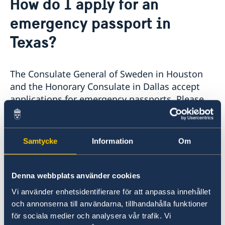
How do I apply for an
About us
emergency passport in
Job openings
Current
Data Protection Policy (GDPR)
Texas?
Vote in Texas
Promoting Sweden in Texas
Calendar
News
The Consulate General of Sweden in Houston
and the Honorary Consulate in Dallas accept
applications for emergency passports. Please
note that the Consulates only accept
applications by appointment. Appointments
are made via email:
Samtycke
Information
Om
Houston:
generalkonsulat.houston@gov.se
Denna webbplats använder cookies
Vi använder enhetsidentifierare för att anpassa innehållet
Dallas:
dallas@consulateofsweden.org
och annonserna till användarna, tillhandahålla funktioner
för sociala medier och analysera vår trafik. Vi
Information about approved certifiers of ID