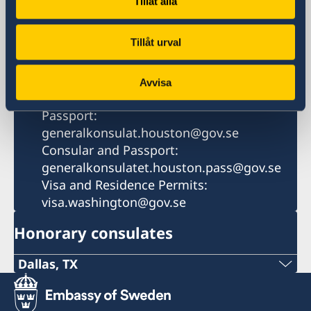
Tillåt alla
3040 Post Oak Blvd.
Houston, TX 77056
Tillåt urval
Phone
+1 (832)614-1680
Email
Avvisa
General Information & Emergency
Passport:
generalkonsulat.houston@gov.se
Consular and Passport:
generalkonsulatet.houston.pass@gov.se
Visa and Residence Permits:
visa.washington@gov.se
Honorary consulates
Dallas, TX
Phone: