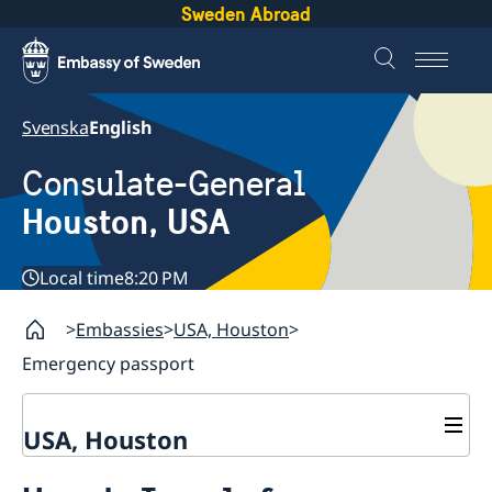
Sweden Abroad
Svenska
English
Consulate-General
Houston, USA
Local time
8:20 PM
Embassies
USA, Houston
Emergency passport
USA, Houston
Contact