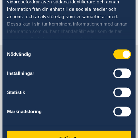
vidarebefordrar även sådana identifierare och annan
according to the Swedish Police
information från din enhet till de sociala medier och
annons- och analysföretag som vi samarbetar med.
Dessa kan i sin tur kombinera informationen med annan
Last updated 01 May 2026, 12.07 PM
information som du har tillhandahållit eller som de har
samlat in när du har använt deras tjänster.
Samtyckesval
Sweden in USA, Houston
Nödvändig
Inställningar
Consulate General
Visiting address
Statistik
3040 Post Oak Blvd.
Houston, TX 77056
Marknadsföring
By appointment only - email to receive a
confirmed date and time.
Postal address