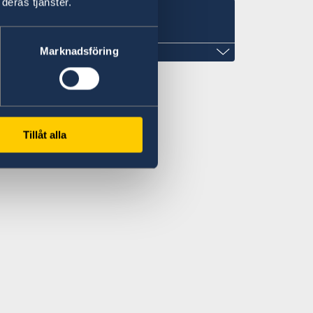
deras tjänster.
es
Marknadsföring
Tillåt alla
en.org
e 1322, West Tower,
y.