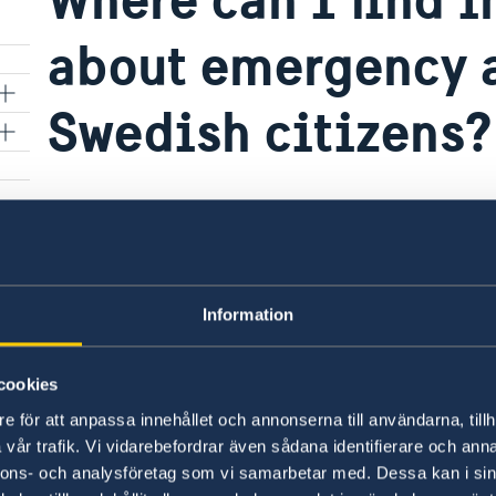
about emergency a
Swedish citizens?
Information regarding emergency assistance ava
found on the Swedish version of this website.
Link to the Swedish version of the website
Information
Last updated 07 May 2026, 4.17 PM
cookies
e för att anpassa innehållet och annonserna till användarna, tillh
vår trafik. Vi vidarebefordrar även sådana identifierare och anna
nnons- och analysföretag som vi samarbetar med. Dessa kan i sin