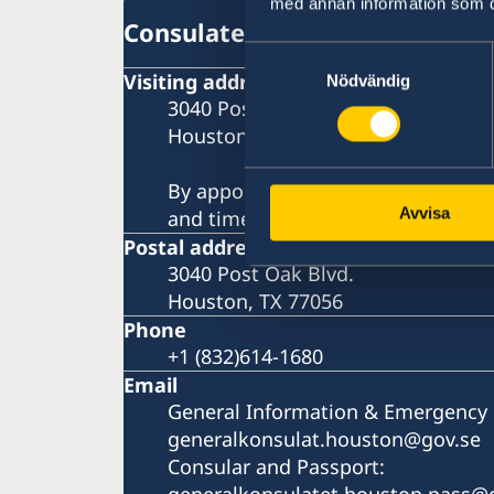
med annan information som du 
Consulate General
Samtyckesval
Visiting address
Nödvändig
3040 Post Oak Blvd.
Houston, TX 77056
By appointment only - email to re
Avvisa
and time.
Postal address
3040 Post Oak Blvd.
Houston, TX 77056
Phone
+1 (832)614-1680
Email
General Information & Emergency 
generalkonsulat.houston@gov.se
Consular and Passport:
generalkonsulatet.houston.pass@