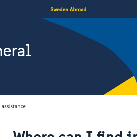
Sweden Abroad
eral
assistance
Where can I find 