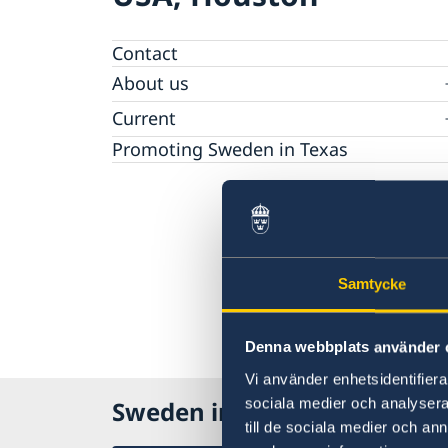
Contact
About us
Job openings
Current
Data Protection Policy (GDPR)
Vote in Texas
Promoting Sweden in Texas
Calendar
News
Samtycke
Denna webbplats använder 
Vi använder enhetsidentifierar
sociala medier och analysera 
Sweden in USA, Houston
till de sociala medier och a