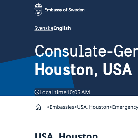
Svenska
English
Consulate-Gen
Houston, USA
Local time
10:05 AM
Embassies
USA, Houston
Emergency 
USA, Houston