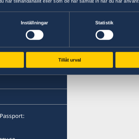
har tillhandahållit eller som de har samlat in när du har använt 
Honorary consulat
Dallas, TX
Inställningar
Statistik
Phone:
+1 (214) 308-2590
ceive a confirmed date
Email:
Tillåt urval
dallas@consulateofswed
6301 Gaston Avenue, suit
Dallas, TX 75214
USA
Passport:
District: North Texas.
Visits by appointment onl
gov.se